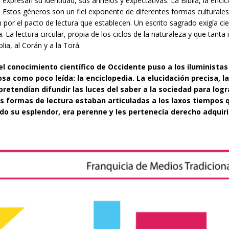
resan su identidad, sus anhelos y expectativas. La Biblia, la encicl
Estos géneros son un fiel exponente de diferentes formas culturales
por el pacto de lectura que establecen. Un escrito sagrado exigía cie
 lectura circular, propia de los ciclos de la naturaleza y que tanta 
lia, al Corán y a la Torá.
el conocimiento científico de Occidente puso a los iluministas
sa como poco leída: la enciclopedia. La elucidación precisa, l
retendían difundir las luces del saber a la sociedad para logr
 Sus formas de lectura estaban articuladas a los laxos tiempos 
 todo su esplendor, era perenne y les pertenecía derecho adqui