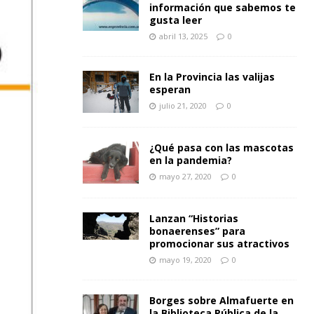
información que sabemos te
gusta leer
abril 13, 2025
0
En la Provincia las valijas
esperan
julio 21, 2020
0
¿Qué pasa con las mascotas
en la pandemia?
mayo 27, 2020
0
Lanzan “Historias
bonaerenses” para
promocionar sus atractivos
mayo 19, 2020
0
Borges sobre Almafuerte en
la Biblioteca Pública de la