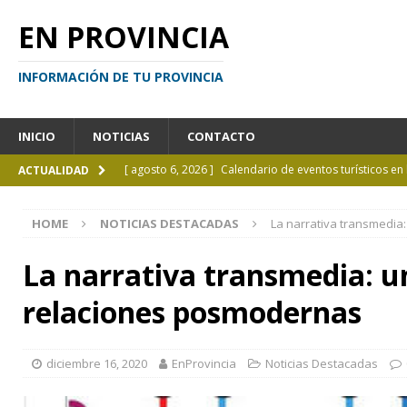
EN PROVINCIA
INFORMACIÓN DE TU PROVINCIA
INICIO
NOTICIAS
CONTACTO
[ agosto 6, 2026 ]
Calendario de eventos turísticos en
ACTUALIDAD
[ agosto 6, 2026 ]
La UCALP incorpora la Licenciatura
HOME
NOTICIAS DESTACADAS
La narrativa transmedi
[ agosto 5, 2026 ]
La mujer que sobrevivió tras ser ar
CURIOSIDADES
La narrativa transmedia: 
[ agosto 5, 2026 ]
Kicillof inauguró un nuevo SUM en 
relaciones posmodernas
[ agosto 7, 2026 ]
Borges sobre Almafuerte en la Bibl
diciembre 16, 2020
EnProvincia
Noticias Destacadas