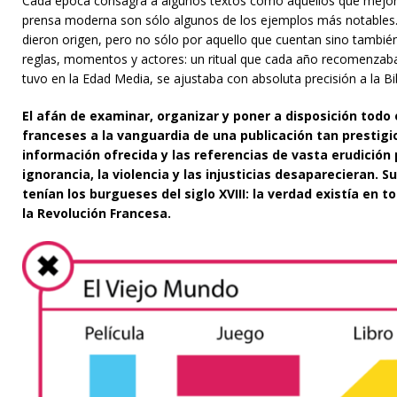
Cada época consagra a algunos textos como aquellos que mejor exp
prensa moderna son sólo algunos de los ejemplos más notables. 
dieron origen, pero no sólo por aquello que cuentan sino también 
reglas, momentos y actores: un ritual que cada año recomenzaba. La
tuvo en la Edad Media, se ajustaba con absoluta precisión a la Bib
El afán de examinar, organizar y poner a disposición todo 
franceses a la vanguardia de una publicación tan prestigio
información ofrecida y las referencias de vasta erudición p
ignorancia, la violencia y las injusticias desaparecieran.
tenían los burgueses del siglo XVIII: la verdad existía en
la Revolución Francesa.