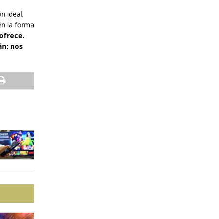
n ideal.
én la forma
ofrece.
án: nos