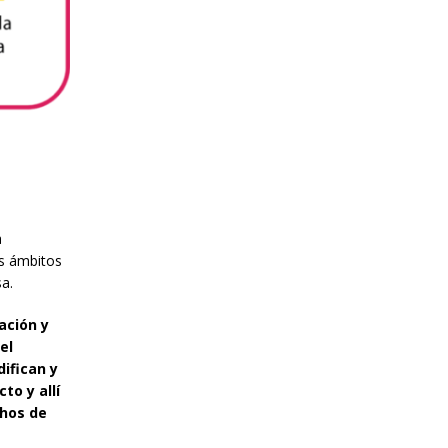
a
os ámbitos
a.
ación y
el
ifican y
to y allí
chos de