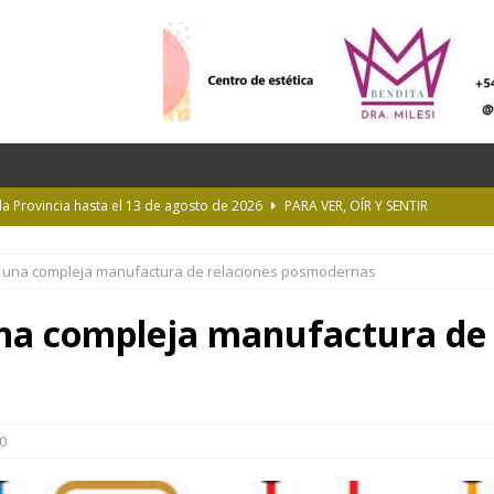
 la Provincia hasta el 13 de agosto de 2026
PARA VER, OÍR Y SENTIR
 en Geografía a su oferta académica para 2027
ACTUALIDAD
a: una compleja manufactura de relaciones posmodernas
rastrada por una tormenta a casi 10 mil metros de altura
una compleja manufactura de
Longchamps y entregó escrituras en Almirante Brown
MUNICIPIOS
ioteca Pública de la UNLP
CULTURA
0