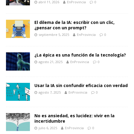
abril 11, 2026
EnProvincia
0
El dilema de la IA: escribir con un clic,
¿pensar con un prompt?
septiembre 5, 2025
EnProvincia
0
¿La épica es una función de la tecnología?
agosto 21, 2025
EnProvincia
0
Usar la IA sin confundir eficacia con verdad
agosto 7, 2025
EnProvincia
0
No es ansiedad, es lucidez: vivir en la
incertidumbre
julio 6, 2025
EnProvincia
0