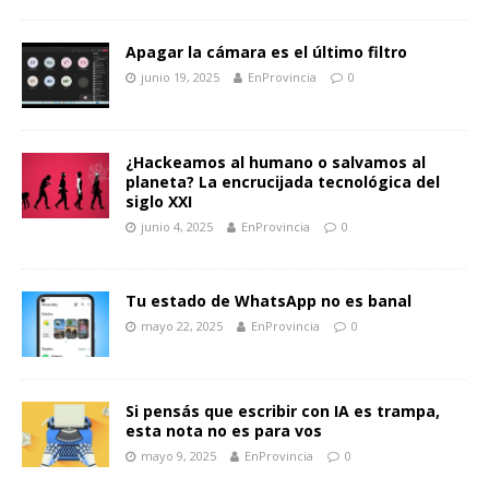
Apagar la cámara es el último filtro
junio 19, 2025
EnProvincia
0
¿Hackeamos al humano o salvamos al
planeta? La encrucijada tecnológica del
siglo XXI
junio 4, 2025
EnProvincia
0
Tu estado de WhatsApp no es banal
mayo 22, 2025
EnProvincia
0
Si pensás que escribir con IA es trampa,
esta nota no es para vos
mayo 9, 2025
EnProvincia
0