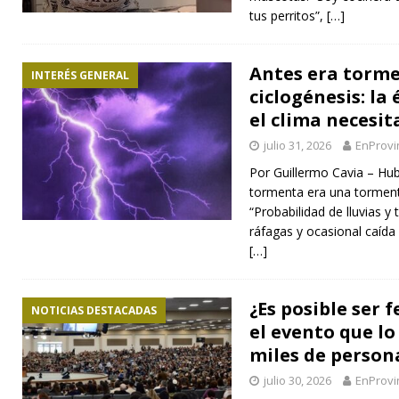
tus perritos”,
[…]
Antes era torme
INTERÉS GENERAL
ciclogénesis: la
el clima necesi
julio 31, 2026
EnProvi
Por Guillermo Cavia – Hu
tormenta era una tormenta
“Probabilidad de lluvias y
ráfagas y ocasional caída 
[…]
¿Es posible ser 
NOTICIAS DESTACADAS
el evento que l
miles de person
julio 30, 2026
EnProvi