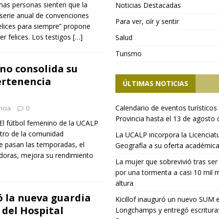
as personas sienten que la
Noticias Destacadas
a serie anual de convenciones
Para ver, oír y sentir
elices para siempre” propone
er felices. Los testigos
[…]
Salud
Turismo
ino consolida su
ertenencia
ÚLTIMAS NOTICIAS
Calendario de eventos turísticos 
ncia
0
Provincia hasta el 13 de agosto
 El fútbol femenino de la UCALP
tro de la comunidad
La UCALP incorpora la Licenciat
ue pasan las temporadas, el
Geografía a su oferta académic
doras, mejora su rendimiento
La mujer que sobrevivió tras ser
por una tormenta a casi 10 mil 
altura
ó la nueva guardia
Kicillof inauguró un nuevo SUM 
 del Hospital
Longchamps y entregó escritura