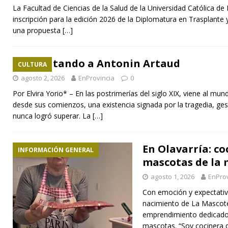
La Facultad de Ciencias de la Salud de la Universidad Católica de 
inscripción para la edición 2026 de la Diplomatura en Trasplante
una propuesta
[…]
Rescatando a Antonin Artaud
CULTURA
agosto 2, 2026
EnProvincia
0
Por Elvira Yorio* – En las postrimerías del siglo XIX, viene al mu
desde sus comienzos, una existencia signada por la tragedia, ge
nunca logró superar. La
[…]
En Olavarría: co
INFORMACIÓN GENERAL
mascotas de la 
agosto 1, 2026
EnProv
Con emoción y expectativa
nacimiento de La Mascote
emprendimiento dedicado 
mascotas. “Soy cocinera d