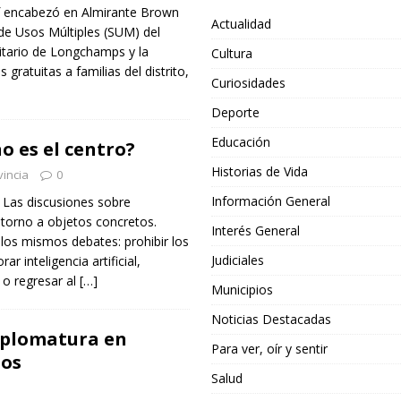
of encabezó en Almirante Brown
Actualidad
 de Usos Múltiples (SUM) del
tario de Longchamps y la
Cultura
 gratuitas a familias del distrito,
Curiosidades
Deporte
Educación
 no es el centro?
Historias de Vida
incia
0
Información General
– Las discusiones sobre
 torno a objetos concretos.
Interés General
los mismos debates: prohibir los
Judiciales
ar inteligencia artificial,
o o regresar al
[…]
Municipios
Noticias Destacadas
Diplomatura en
Para ver, oír y sentir
dos
Salud