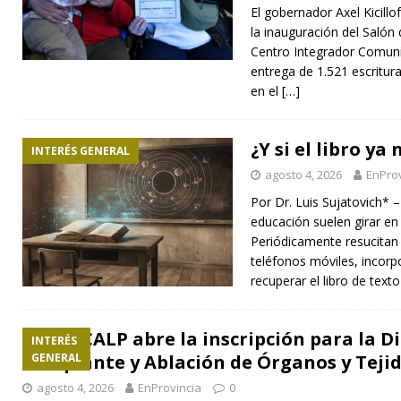
El gobernador Axel Kicill
la inauguración del Salón
Centro Integrador Comuni
entrega de 1.521 escrituras
en el
[…]
¿Y si el libro ya
INTERÉS GENERAL
agosto 4, 2026
EnProv
Por Dr. Luis Sujatovich* 
educación suelen girar en
Periódicamente resucitan 
teléfonos móviles, incorpor
recuperar el libro de text
La UCALP abre la inscripción para la 
INTERÉS
Trasplante y Ablación de Órganos y Teji
GENERAL
agosto 4, 2026
EnProvincia
0