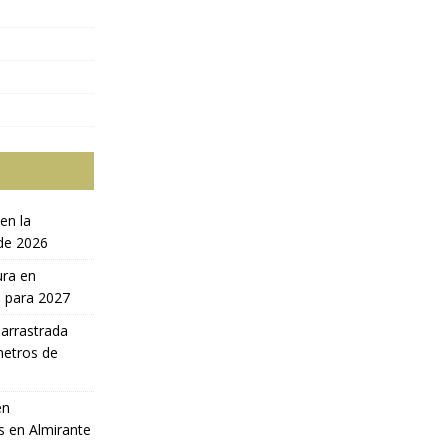
en la
 de 2026
ura en
a para 2027
 arrastrada
metros de
en
s en Almirante