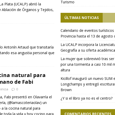
Turismo
La Plata (UCALP) abrió la
 y Ablación de Órganos y Tejidos,
ÚLTIMAS NOTICIAS
Calendario de eventos turísticos 
Provincia hasta el 13 de agosto
La UCALP incorpora la Licenciat
ndo Antonín Artaud que transitaría
Geografía a su oferta académic
stando esa angustia personal que
La mujer que sobrevivió tras ser
por una tormenta a casi 10 mil 
altura
cina natural para
Kicillof inauguró un nuevo SUM 
mano de Fabi
Longchamps y entregó escritura
incia
0
Brown
, Fabi presentó en Olavarría el
¿Y si el libro ya no es el centro?
ría, (@lamascoteriaolav) un
a la cocina natural para
e toda la vida y hoy cocino para
COMENTARIOS RECIENTES