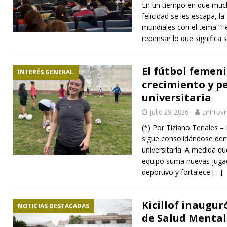
En un tiempo en que much
felicidad se les escapa, l
mundiales con el tema “F
repensar lo que significa s
El fútbol femen
INTERÉS GENERAL
crecimiento y p
universitaria
julio 29, 2026
EnProvi
(*) Por Tiziano Tenales –
sigue consolidándose den
universitaria. A medida q
equipo suma nuevas juga
deportivo y fortalece
[…]
Kicillof inaugur
NOTICIAS DESTACADAS
de Salud Mental