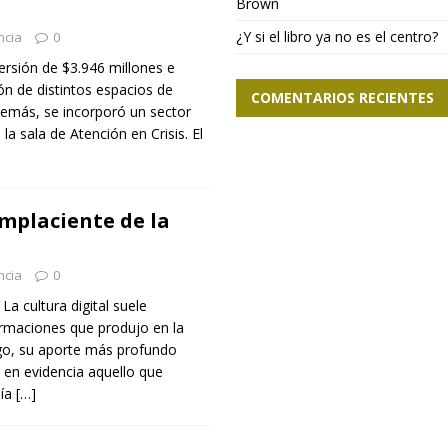
Brown
¿Y si el libro ya no es el centro?
ncia
0
rsión de $3.946 millones e
ión de distintos espacios de
COMENTARIOS RECIENTES
demás, se incorporó un sector
la sala de Atención en Crisis. El
omplaciente de la
ncia
0
La cultura digital suele
ormaciones que produjo en la
go, su aporte más profundo
r en evidencia aquello que
día
[…]