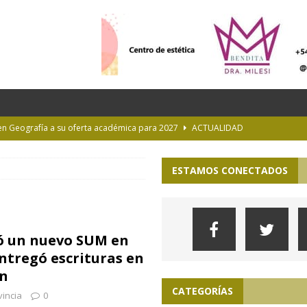
 en Geografía a su oferta académica para 2027
ACTUALIDAD
rastrada por una tormenta a casi 10 mil metros de altura
ESTAMOS CONECTADOS
Longchamps y entregó escrituras en Almirante Brown
MUNICIPIOS
NTERÉS GENERAL
ró un nuevo SUM en
 la Provincia hasta el 13 de agosto de 2026
PARA VER, OÍR Y SENTIR
tregó escrituras en
n
CATEGORÍAS
incia
0