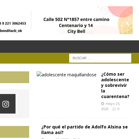
¿Cómo ser
adolescente
y sobrevivir
la
cuarentena?
mayo 25,
2020
0
¿Por qué el partido de Adolfo Alsina se
llama así?