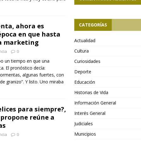
nta, ahora es
CATEGORÍAS
 época en que hasta
Actualidad
ta marketing
Cultura
ncia
0
bo un tiempo en que una
Curiosidades
. El pronóstico decía:
Deporte
 tormentas, algunas fuertes, con
de granizo”. Y listo. Uno miraba
Educación
Historias de Vida
Información General
felices para siempre?,
Interés General
o propone reúne a
Judiciales
as
Municipios
ncia
0