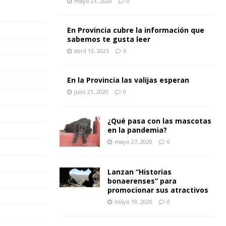
mayo 21, 2020
0
En Provincia cubre la información que
sabemos te gusta leer
abril 13, 2025
0
En la Provincia las valijas esperan
julio 21, 2020
0
¿Qué pasa con las mascotas
en la pandemia?
mayo 27, 2020
0
Lanzan “Historias
bonaerenses” para
promocionar sus atractivos
mayo 19, 2020
0