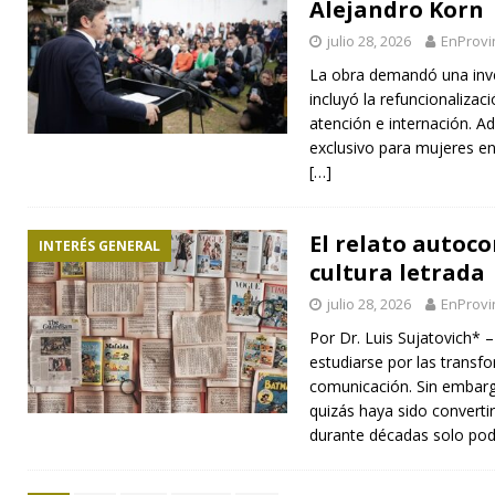
Alejandro Korn
julio 28, 2026
EnProvi
La obra demandó una inve
incluyó la refuncionalizac
atención e internación. A
exclusivo para mujeres en 
[…]
El relato autoc
INTERÉS GENERAL
cultura letrada
julio 28, 2026
EnProvi
Por Dr. Luis Sujatovich* – 
estudiarse por las transf
comunicación. Sin embar
quizás haya sido converti
durante décadas solo po