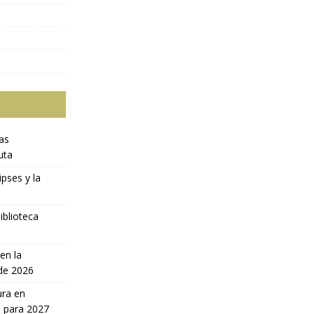
ras
uta
ipses y la
iblioteca
en la
 de 2026
ura en
a para 2027