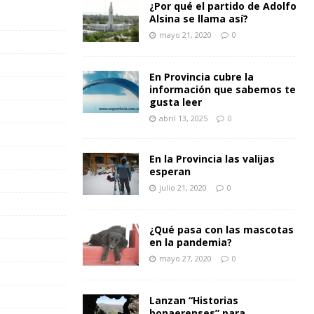
¿Por qué el partido de Adolfo
Alsina se llama así?
mayo 21, 2020
0
En Provincia cubre la
información que sabemos te
gusta leer
abril 13, 2025
0
En la Provincia las valijas
esperan
julio 21, 2020
0
¿Qué pasa con las mascotas
en la pandemia?
mayo 27, 2020
0
Lanzan “Historias
bonaerenses” para