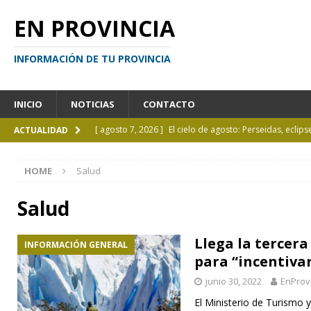
EN PROVINCIA
INFORMACIÓN DE TU PROVINCIA
INICIO
NOTICIAS
CONTACTO
[ agosto 7, 2026 ]
El cielo de agosto: Perseidas, eclips
ACTUALIDAD
[ agosto 7, 2026 ]
Borges sobre Almafuerte en la Bibl
HOME
Salud
[ agosto 6, 2026 ]
Calendario de eventos turísticos en
[ agosto 6, 2026 ]
La UCALP incorpora la Licenciatura
Salud
[ agosto 7, 2026 ]
Inhabilitado por realizar maniobra
Llega la tercera
INFORMACIÓN GENERAL
para “incentiva
junio 30, 2022
EnProv
El Ministerio de Turismo y