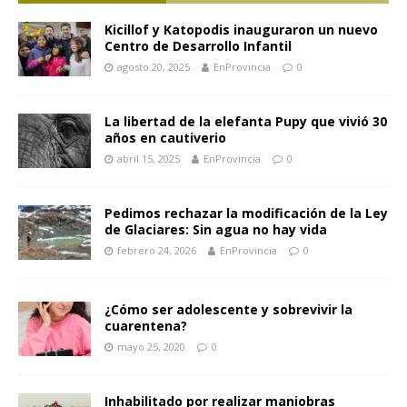
Kicillof y Katopodis inauguraron un nuevo
Centro de Desarrollo Infantil
agosto 20, 2025
EnProvincia
0
La libertad de la elefanta Pupy que vivió 30
años en cautiverio
abril 15, 2025
EnProvincia
0
Pedimos rechazar la modificación de la Ley
de Glaciares: Sin agua no hay vida
febrero 24, 2026
EnProvincia
0
¿Cómo ser adolescente y sobrevivir la
cuarentena?
mayo 25, 2020
0
Inhabilitado por realizar maniobras