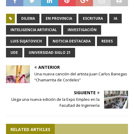
DILEMA
EN PROVINCIA
ESCRITURA
IA
INTELIGENCIA ARTIFICIAL
INVESTIGACIÓN
LUIS SUJATOVICH
NOTICIA DESTACADA
REDES
UDE
UNIVERSIDAD SIGLO 21
ANTERIOR
Una nueva canción del artista Juan Carlos Banegas
“Chamarrita de Cordeles”
SIGUIENTE
Llega una nueva edición de la Expo Empleo en la
Facultad de Ingeniería
RELATED ARTICLES