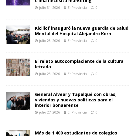
clima necesita marketing
julio 31, 2026
EnProvincia
0
Kicillof inauguró la nueva guardia de Salud
Mental del Hospital Alejandro Korn
julio 28, 2026
EnProvincia
0
El relato autocomplaciente de la cultura
letrada
julio 28, 2026
EnProvincia
0
General Alvear y Tapalqué con obras,
viviendas y nuevas políticas para el
interior bonaerense
julio 27, 2026
EnProvincia
0
Más de 1.400 estudiantes de colegios