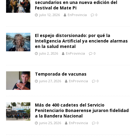
secundarios en una nueva edición del
Festival de Mate Pi
julio 12, 2026
EnProvincia
0
El espejo distorsionado: por qué la
Inteligencia Artificial ya enciende alarmas
en la salud mental
julio 2, 2026
EnProvincia
0
Temporada de vacunas
junio 27, 2026
EnProvincia
0
Más de 400 cadetes del Servicio
Penitenciario Bonaerense juraron fidelidad
a la Bandera Nacional
junio 25, 2026
EnProvincia
0