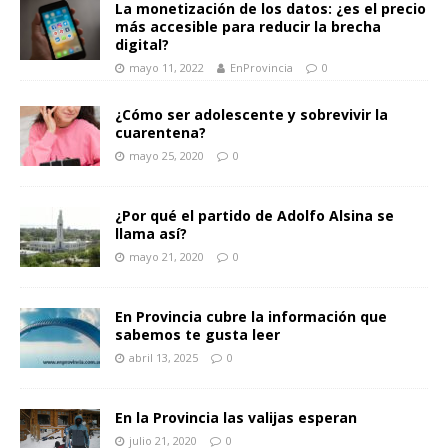
La monetización de los datos: ¿es el precio
más accesible para reducir la brecha
digital?
mayo 11, 2022
EnProvincia
0
¿Cómo ser adolescente y sobrevivir la
cuarentena?
mayo 25, 2020
0
¿Por qué el partido de Adolfo Alsina se
llama así?
mayo 21, 2020
0
En Provincia cubre la información que
sabemos te gusta leer
abril 13, 2025
0
En la Provincia las valijas esperan
julio 21, 2020
0