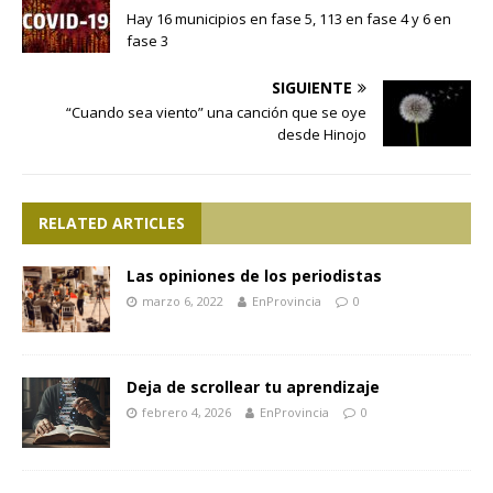
Hay 16 municipios en fase 5, 113 en fase 4 y 6 en
fase 3
SIGUIENTE
“Cuando sea viento” una canción que se oye
desde Hinojo
RELATED ARTICLES
Las opiniones de los periodistas
marzo 6, 2022
EnProvincia
0
Deja de scrollear tu aprendizaje
febrero 4, 2026
EnProvincia
0