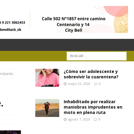
¿Cómo ser adolescente y
undante.
sobrevivir la cuarentena?
mayo 25, 2020
0
.
Inhabilitado por realizar
maniobras imprudentes en
moto en plena ruta
agosto 7, 2026
0