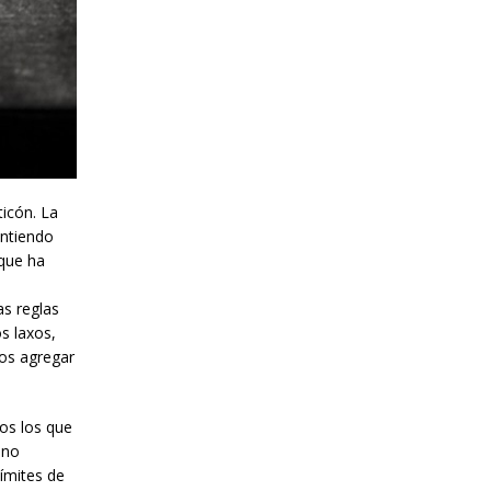
icón. La
Entiendo
 que ha
as reglas
s laxos,
mos agregar
os los que
 no
ímites de