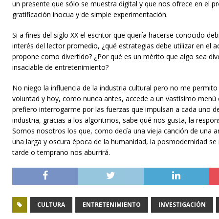
un presente que sólo se muestra digital y que nos ofrece en el p
gratificación inocua y de simple experimentación.
Si a fines del siglo XX el escritor que quería hacerse conocido de
interés del lector promedio, ¿qué estrategias debe utilizar en el
propone como divertido? ¿Por qué es un mérito que algo sea di
insaciable de entretenimiento?
No niego la influencia de la industria cultural pero no me permit
voluntad y hoy, como nunca antes, accede a un vastísimo menú c
prefiero interrogarme por las fuerzas que impulsan a cada uno de n
industria, gracias a los algoritmos, sabe qué nos gusta, la respons
Somos nosotros los que, como decía una vieja canción de una art
una larga y oscura época de la humanidad, la posmodernidad se
tarde o temprano nos aburrirá.
CULTURA
ENTRETENIMIENTO
INVESTIGACIÓN