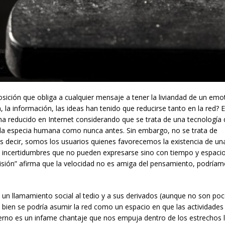
ición que obliga a cualquier mensaje a tener la liviandad de un emot
 la información, las ideas han tenido que reducirse tanto en la red? 
a reducido en Internet considerando que se trata de una tecnología
de la especia humana como nunca antes. Sin embargo, no se trata de
s decir, somos los usuarios quienes favorecemos la existencia de un
es e incertidumbres que no pueden expresarse sino con tiempo y espacio
levisión” afirma que la velocidad no es amiga del pensamiento, podría
 un llamamiento social al tedio y a sus derivados (aunque no son poc
s bien se podría asumir la red como un espacio en que las actividades
rno es un infame chantaje que nos empuja dentro de los estrechos l