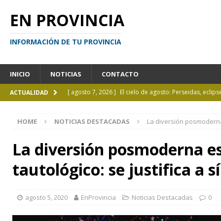
EN PROVINCIA
INFORMACIÓN DE TU PROVINCIA
INICIO
NOTICIAS
CONTACTO
[ agosto 7, 2026 ]
El cielo de agosto: Perseidas, eclips
ACTUALIDAD
[ agosto 7, 2026 ]
Borges sobre Almafuerte en la Bibl
HOME
NOTICIAS DESTACADAS
La diversión posmoderna
[ agosto 6, 2026 ]
Calendario de eventos turísticos en
[ agosto 6, 2026 ]
La UCALP incorpora la Licenciatura
La diversión posmoderna 
[ agosto 7, 2026 ]
Inhabilitado por realizar maniobra
tautológico: se justifica a
agosto 5, 2020
EnProvincia
Noticias Destacadas
0