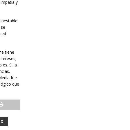
simpatía y
 inestable
 se
 sed
me tiene
ntereses,
 es. Si la
ncias.
Media fue
lógico que
NQ