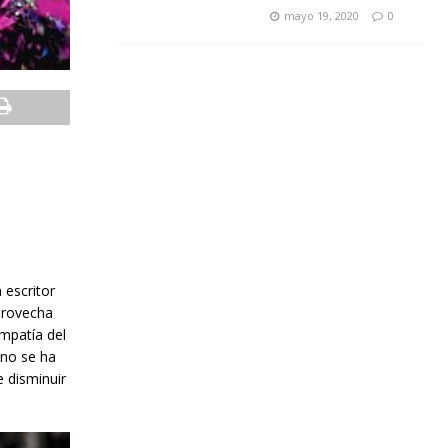
mayo 19, 2020
0
 escritor
provecha
empatía del
 no se ha
e disminuir