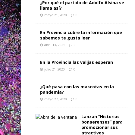
¿Por qué el partido de Adolfo Alsina se
llama así?
mayo 21, 2020
0
En Provincia cubre la información que
sabemos te gusta leer
abril 13, 2025
0
En la Provincia las valijas esperan
julio 21, 2020
0
¿Qué pasa con las mascotas en la
pandemia?
mayo 27, 2020
0
Lanzan “Historias
bonaerenses” para
promocionar sus
atractivos