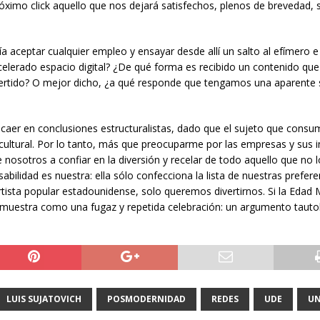
róximo click aquello que nos dejará satisfechos, plenos de brevedad, 
bía aceptar cualquier empleo y ensayar desde allí un salto al efímero e
 acelerado espacio digital? ¿De qué forma es recibido un contenido que
vertido? O mejor dicho, ¿a qué responde que tengamos una aparente
o caer en conclusiones estructuralistas, dado que el sujeto que consu
ultural. Por lo tanto, más que preocuparme por las empresas y sus i
osotros a confiar en la diversión y recelar de todo aquello que no lo
abilidad es nuestra: ella sólo confecciona la lista de nuestras prefere
ista popular estadounidense, solo queremos divertirnos. Si la Edad 
 muestra como una fugaz y repetida celebración: un argumento tauto
LUIS SUJATOVICH
POSMODERNIDAD
REDES
UDE
U