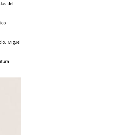
das del
ico
olo, Miguel
atura