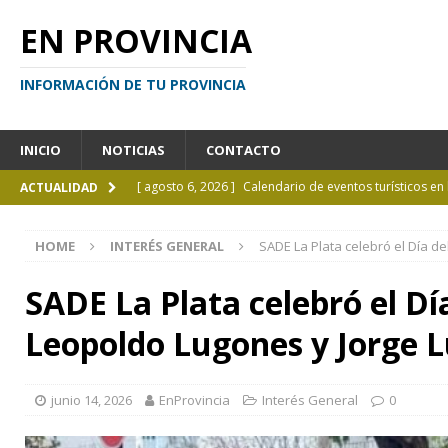
EN PROVINCIA
INFORMACIÓN DE TU PROVINCIA
INICIO
NOTICIAS
CONTACTO
[ agosto 6, 2026 ]
Calendario de eventos turísticos en
ACTUALIDAD
[ agosto 6, 2026 ]
La UCALP incorpora la Licenciatura
HOME
INTERÉS GENERAL
SADE La Plata celebró el Día d
[ agosto 5, 2026 ]
La mujer que sobrevivió tras ser ar
CURIOSIDADES
SADE La Plata celebró el Dí
[ agosto 5, 2026 ]
Kicillof inauguró un nuevo SUM en 
Leopoldo Lugones y Jorge L
[ agosto 7, 2026 ]
Borges sobre Almafuerte en la Bibl
junio 14, 2026
EnProvincia
Interés General
0