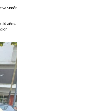
Selva Simón
o 40 años.
ación