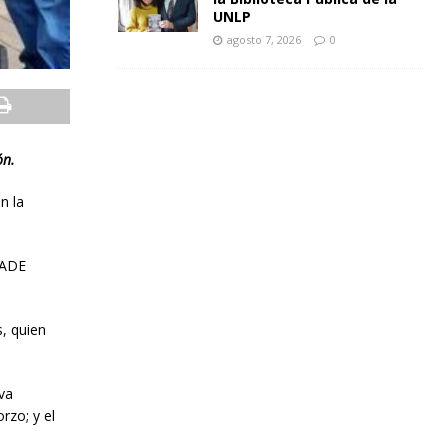
UNLP
agosto 7, 2026
0
ón.
n la
SADE
, quien
va
rzo; y el