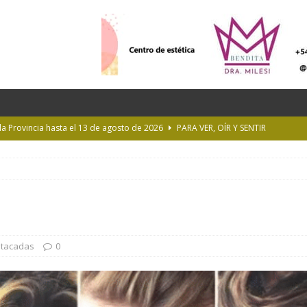
 la Provincia hasta el 13 de agosto de 2026
PARA VER, OÍR Y SENTIR
 en Geografía a su oferta académica para 2027
ACTUALIDAD
rastrada por una tormenta a casi 10 mil metros de altura
Longchamps y entregó escrituras en Almirante Brown
MUNICIPIOS
ioteca Pública de la UNLP
CULTURA
stacadas
0