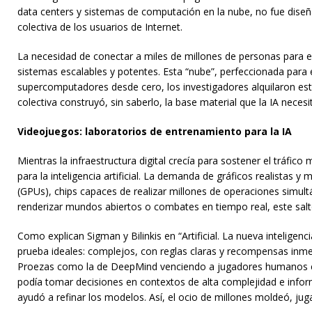
data centers y sistemas de computación en la nube, no fue diseñ
colectiva de los usuarios de Internet.
La necesidad de conectar a miles de millones de personas para el
sistemas escalables y potentes. Esta “nube”, perfeccionada para el
supercomputadores desde cero, los investigadores alquilaron esta 
colectiva construyó, sin saberlo, la base material que la IA neces
Videojuegos: laboratorios de entrenamiento para la IA
Mientras la infraestructura digital crecía para sostener el tráfic
para la inteligencia artificial. La demanda de gráficos realista
(GPUs), chips capaces de realizar millones de operaciones simult
renderizar mundos abiertos o combates en tiempo real, este sal
Como explican Sigman y Bilinkis en “Artificial. La nueva intelige
prueba ideales: complejos, con reglas claras y recompensas inm
Proezas como la de DeepMind venciendo a jugadores humanos en 
podía tomar decisiones en contextos de alta complejidad e info
ayudó a refinar los modelos. Así, el ocio de millones moldeó, juga