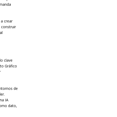
demanda
 a crear
 construir
al
lo clave
to Gráfico
r
entornos de
er.
na IA
como dato,