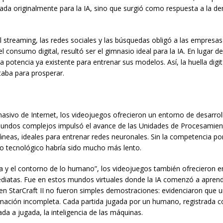
ada originalmente para la IA, sino que surgió como respuesta a la 
 streaming, las redes sociales y las búsquedas obligó a las empresas
 consumo digital, resultó ser el gimnasio ideal para la IA. En lugar de
potencia ya existente para entrenar sus modelos. Así, la huella digit
itaba para prosperar.
o masivo de Internet, los videojuegos ofrecieron un entorno de desarrol
s y mundos complejos impulsó el avance de las Unidades de Procesamien
áneas, ideales para entrenar redes neuronales. Sin la competencia po
to tecnológico habría sido mucho más lento.
ncia y el contorno de lo humano”, los videojuegos también ofrecieron 
ediatas. Fue en estos mundos virtuales donde la IA comenzó a aprend
StarCraft II no fueron simples demostraciones: evidenciaron que u
rmación incompleta. Cada partida jugada por un humano, registrada 
da a jugada, la inteligencia de las máquinas.