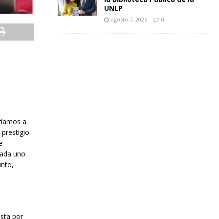
UNLP
agosto 7, 2026
0
aríamos a
prestigio.
e
cada uno
unto,
esta por