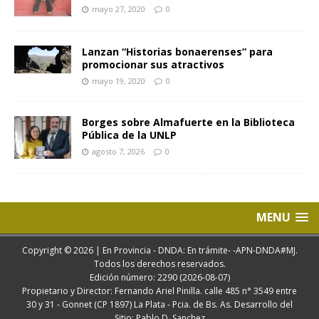
mayo 27, 2020
0
Lanzan “Historias bonaerenses” para
promocionar sus atractivos
mayo 19, 2020
0
Borges sobre Almafuerte en la Biblioteca
Pública de la UNLP
agosto 7, 2026
0
MENU
Copyright © 2026 | En Provincia - DNDA: En trámite- -APN-DNDA#MJ.
Todos los derechos reservados.
Edición número: 2290 (2026-08-07)
Propietario y Director: Fernando Ariel Pinilla. calle 485 n° 3549 entre
30 y 31 - Gonnet (CP 1897) La Plata - Pcia. de Bs. As. Desarrollo del
Sitio: Pablo D. Sanchez