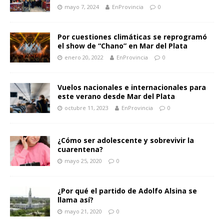
mayo 7, 2024
EnProvincia
0
Por cuestiones climáticas se reprogramó
el show de “Chano” en Mar del Plata
enero 20, 2022
EnProvincia
0
Vuelos nacionales e internacionales para
este verano desde Mar del Plata
octubre 11, 2023
EnProvincia
0
¿Cómo ser adolescente y sobrevivir la
cuarentena?
mayo 25, 2020
0
¿Por qué el partido de Adolfo Alsina se
llama así?
mayo 21, 2020
0