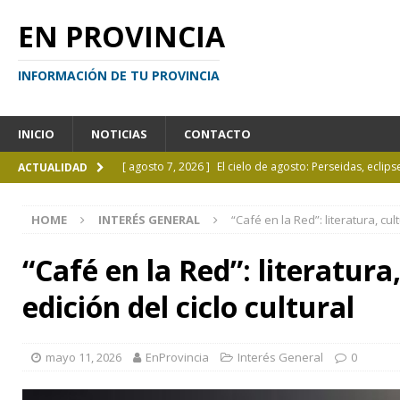
EN PROVINCIA
INFORMACIÓN DE TU PROVINCIA
INICIO
NOTICIAS
CONTACTO
[ agosto 7, 2026 ]
El cielo de agosto: Perseidas, eclips
ACTUALIDAD
[ agosto 7, 2026 ]
Borges sobre Almafuerte en la Bibl
HOME
INTERÉS GENERAL
“Café en la Red”: literatura, cu
[ agosto 6, 2026 ]
Calendario de eventos turísticos en
[ agosto 6, 2026 ]
La UCALP incorpora la Licenciatura
“Café en la Red”: literatur
[ agosto 7, 2026 ]
Inhabilitado por realizar maniobra
edición del ciclo cultural
mayo 11, 2026
EnProvincia
Interés General
0