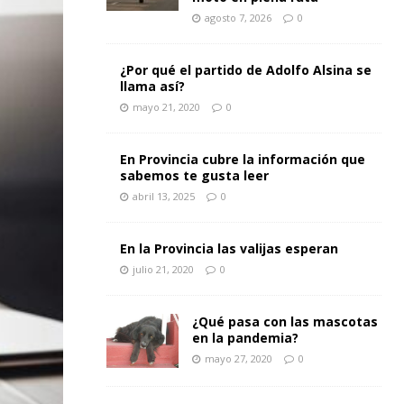
agosto 7, 2026
0
¿Por qué el partido de Adolfo Alsina se
llama así?
mayo 21, 2020
0
En Provincia cubre la información que
sabemos te gusta leer
abril 13, 2025
0
En la Provincia las valijas esperan
julio 21, 2020
0
¿Qué pasa con las mascotas
en la pandemia?
mayo 27, 2020
0