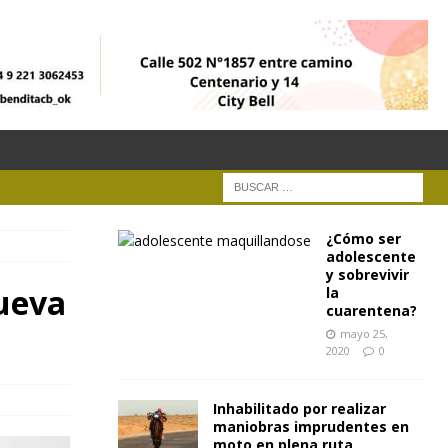
¿Cómo ser
adolescente
y sobrevivir
nueva
la
cuarentena?
mayo 25,
2020
0
Inhabilitado por realizar
maniobras imprudentes en
moto en plena ruta