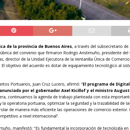
ica de la provincia de Buenos Aires
, a través del subsecretario d
rúbrica del convenio que firmaron Rodrigo Aristimuño, presidente del
as, director de la Unidad Ejecutora de la Ventanilla Única de Comercio
. El objetivo del acuerdo es dotar de equipamiento tecnológico al sis
ntos Portuarios, Juan Cruz Lucero, afirmó: “
El programa de Digital
anunciado por el gobernador Axel Kicillof y el ministro Augus
nera, continuamos la agenda de trabajo planteada con esta important
la operatoria portuaria, optimizar la seguridad y la trazabilidad de la
trolar de manera más eficiente las operaciones de comercio exterior. 
mpetitivo a nivel internacional”.
timuño, manifestó: “Es fundamental la incorporación de tecnología en 