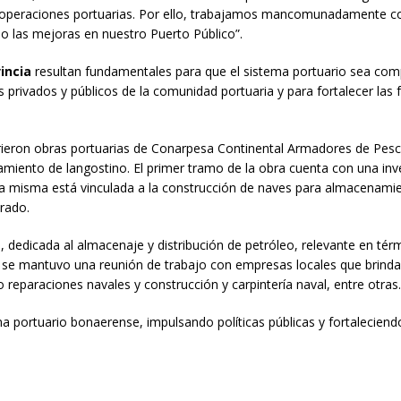
as operaciones portuarias. Por ello, trabajamos mancomunadamente co
o las mejoras en nuestro Puerto Público”.
incia
resultan fundamentales para que el sistema portuario sea comp
es privados y públicos de la comunidad portuaria y para fortalecer las
rrieron obras portuarias de Conarpesa Continental Armadores de Pesc
amiento de langostino. El primer tramo de la obra cuenta con una inv
La misma está vinculada a la construcción de naves para almacenami
brado.
m, dedicada al almacenaje y distribución de petróleo, relevante en tér
n se mantuvo una reunión de trabajo con empresas locales que brinda
 reparaciones navales y construcción y carpintería naval, entre otras
ma portuario bonaerense, impulsando políticas públicas y fortaleciend