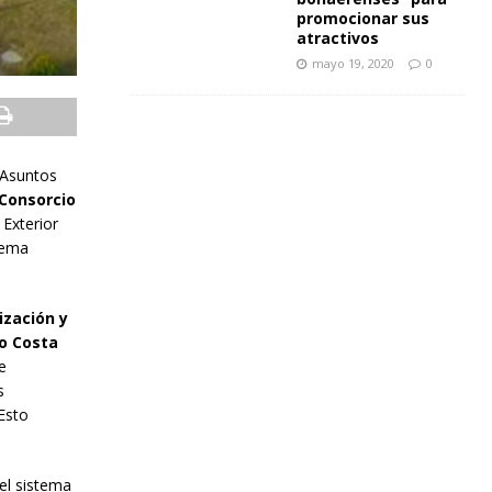
promocionar sus
atractivos
mayo 19, 2020
0
e Asuntos
Consorcio
 Exterior
tema
ización y
to Costa
e
s
Esto
el sistema