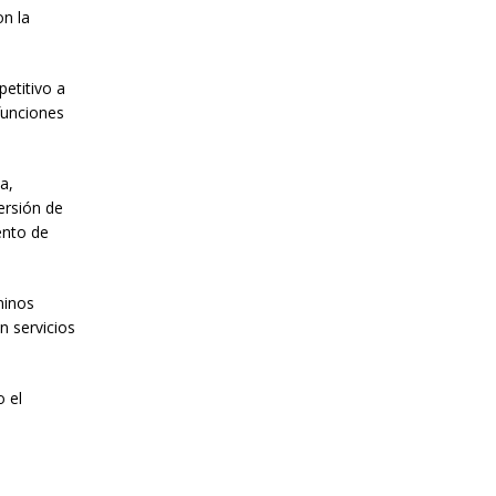
n la
etitivo a
 funciones
a,
ersión de
ento de
minos
n servicios
.
o el