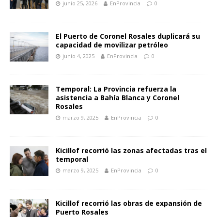
junio 25, 2026
EnProvincia
0
El Puerto de Coronel Rosales duplicará su
capacidad de movilizar petróleo
junio 4, 2025
EnProvincia
0
Temporal: La Provincia refuerza la
asistencia a Bahía Blanca y Coronel
Rosales
marzo 9, 2025
EnProvincia
0
Kicillof recorrió las zonas afectadas tras el
temporal
marzo 9, 2025
EnProvincia
0
Kicillof recorrió las obras de expansión de
Puerto Rosales