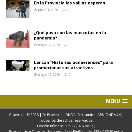
En la Provincia las valijas esperan
julio 21, 2020
0
¿Qué pasa con las mascotas en la
pandemia?
mayo 27, 2020
0
Lanzan “Historias bonaerenses” para
promocionar sus atractivos
mayo 19, 2020
0
MENU
Copyright © 2026 | En Provincia - DNDA: En trámite- -APN-DNDA#MJ.
Todos los derechos reservados.
Edición número: 2292 (2026-08-10)
Propietario y Director: Fernando Ariel Pinilla. calle 485 n° 3549 entre