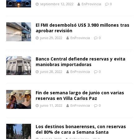
septiembre 12, 2022
EnProvincia
0
El FMI desembolsó US$ 3.980 millones tras
aprobar revisión
junio 29, 2022
EnProvincia
0
Banco Central defiende reservas y evita
maniobras importadoras
junio 28, 2022
EnProvincia
0
Fin de semana largo de junio con varias
reservas en Villa Carlos Paz
junio 11, 2022
EnProvincia
0
Los destinos bonaerenses, con reservas
del 80% de cara a Semana Santa