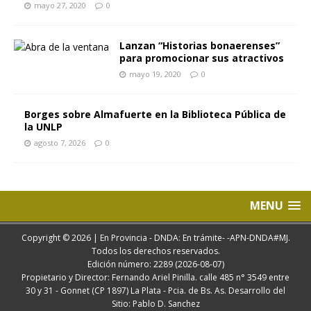
mayo 27, 2020
0
Lanzan “Historias bonaerenses”
para promocionar sus atractivos
mayo 19, 2020
0
Borges sobre Almafuerte en la Biblioteca Pública de
la UNLP
agosto 7, 2026
0
MENU
Copyright © 2026 | En Provincia - DNDA: En trámite- -APN-DNDA#MJ.
Todos los derechos reservados.
Edición número: 2289 (2026-08-07)
Propietario y Director: Fernando Ariel Pinilla. calle 485 n° 3549 entre
30 y 31 - Gonnet (CP 1897) La Plata - Pcia. de Bs. As. Desarrollo del
Sitio: Pablo D. Sanchez