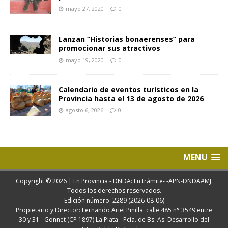
mayo 27, 2020
0
Lanzan “Historias bonaerenses” para
promocionar sus atractivos
mayo 19, 2020
0
Calendario de eventos turísticos en la
Provincia hasta el 13 de agosto de 2026
agosto 6, 2026
0
MENU
Copyright © 2026 | En Provincia - DNDA: En trámite- -APN-DNDA#MJ.
Todos los derechos reservados.
Edición número: 2289 (2026-08-06)
Propietario y Director: Fernando Ariel Pinilla. calle 485 n° 3549 entre
30 y 31 - Gonnet (CP 1897) La Plata - Pcia. de Bs. As. Desarrollo del