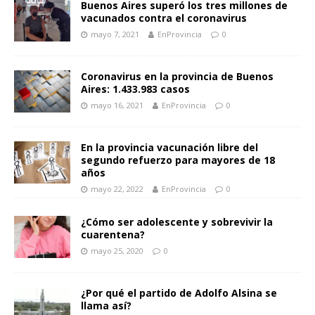
Buenos Aires superó los tres millones de
vacunados contra el coronavirus
mayo 7, 2021
EnProvincia
0
Coronavirus en la provincia de Buenos
Aires: 1.433.983 casos
mayo 16, 2021
EnProvincia
0
En la provincia vacunación libre del
segundo refuerzo para mayores de 18
años
mayo 22, 2022
EnProvincia
0
¿Cómo ser adolescente y sobrevivir la
cuarentena?
mayo 25, 2020
0
¿Por qué el partido de Adolfo Alsina se
llama así?