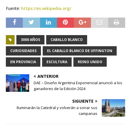
Fuente:
https://es.wikipedia.org/
3000 AÑOS
CABALLO BLANCO
CURIOSIDADES
EL CABALLO BLANCO DE UFFINGTON
EN PROVINCIA
ESCULTURA
REINO UNIDO
ANTERIOR
DAE – Diseño Argentina Exponencial anunció a los
ganadores de la Edición 2024
SIGUIENTE
Iluminarán la Catedral y volverán a sonar sus
campanas