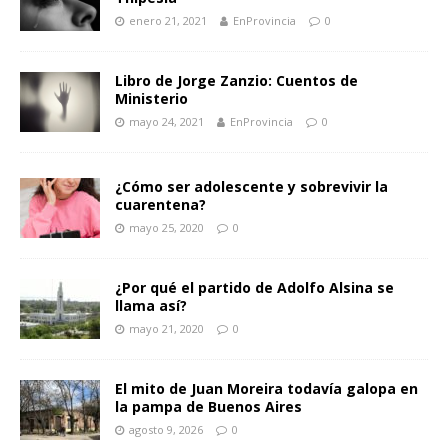
enero 21, 2021
EnProvincia
0
Libro de Jorge Zanzio: Cuentos de
Ministerio
mayo 24, 2021
EnProvincia
0
¿Cómo ser adolescente y sobrevivir la
cuarentena?
mayo 25, 2020
0
¿Por qué el partido de Adolfo Alsina se
llama así?
mayo 21, 2020
0
El mito de Juan Moreira todavía galopa en
la pampa de Buenos Aires
agosto 9, 2026
0