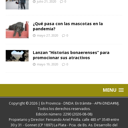
julio 21, 2020
0
¿Qué pasa con las mascotas en la
pandemia?
mayo 27, 2020
0
Lanzan “Historias bonaerenses” para
promocionar sus atractivos
mayo 19, 2020
0
MENU
Copyright © 2026 | En Provincia - DNDA: En trámite- -APN-DNDA#MJ.
Todos los derechos reservados.
Edición número: 2290 (2026-08-08)
Propietario y Director: Fernando Ariel Pinilla. calle 485 n° 3549 entre
30 y 31 - Gonnet (CP 1897) La Plata - Pcia. de Bs. As. Desarrollo del