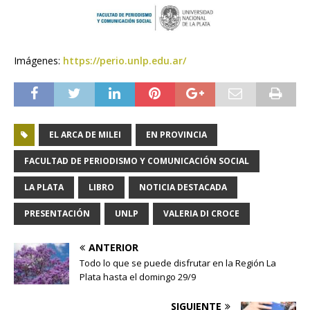
Imágenes:
https://perio.unlp.edu.ar/
EL ARCA DE MILEI
EN PROVINCIA
FACULTAD DE PERIODISMO Y COMUNICACIÓN SOCIAL
LA PLATA
LIBRO
NOTICIA DESTACADA
PRESENTACIÓN
UNLP
VALERIA DI CROCE
ANTERIOR
Todo lo que se puede disfrutar en la Región La
Plata hasta el domingo 29/9
SIGUIENTE