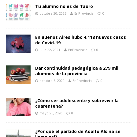
Tu alumno no es de Tauro
octubre 30, 2025
EnProvincia
0
En Buenos Aires hubo 4.118 nuevos casos
de Covid-19
julio 22, 2021
EnProvincia
0
Dar continuidad pedagógica a 279 mil
alumnos de la provincia
octubre 6, 2020
EnProvincia
0
¿Cómo ser adolescente y sobrevivir la
cuarentena?
mayo 25, 2020
0
¿Por qué el partido de Adolfo Alsina se
llama así?