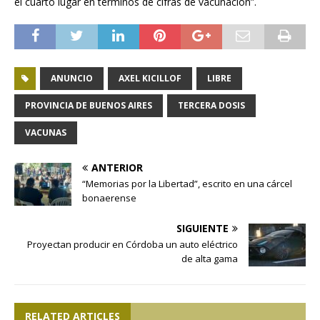
el cuarto lugar en términos de cifras de vacunación”.
ANUNCIO
AXEL KICILLOF
LIBRE
PROVINCIA DE BUENOS AIRES
TERCERA DOSIS
VACUNAS
ANTERIOR
“Memorias por la Libertad”, escrito en una cárcel
bonaerense
SIGUIENTE
Proyectan producir en Córdoba un auto eléctrico
de alta gama
RELATED ARTICLES