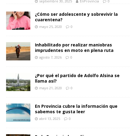
septiembre 30, 2025
EnProvincia
0
¿Cómo ser adolescente y sobrevivir la
cuarentena?
mayo 25, 2020
0
Inhabilitado por realizar maniobras
imprudentes en moto en plena ruta
agosto 7, 2026
0
¿Por qué el partido de Adolfo Alsina se
llama así?
mayo 21, 2020
0
En Provincia cubre la información que
sabemos te gusta leer
abril 13, 2025
0