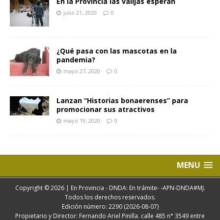
En la Provincia las valijas esperan
julio 21, 2020
0
¿Qué pasa con las mascotas en la
pandemia?
mayo 27, 2020
0
Lanzan “Historias bonaerenses” para
promocionar sus atractivos
mayo 19, 2020
0
MENU
Copyright © 2026 | En Provincia - DNDA: En trámite- -APN-DNDA#MJ.
Todos los derechos reservados.
Edición número: 2290 (2026-08-07)
Propietario y Director: Fernando Ariel Pinilla. calle 485 n° 3549 entre