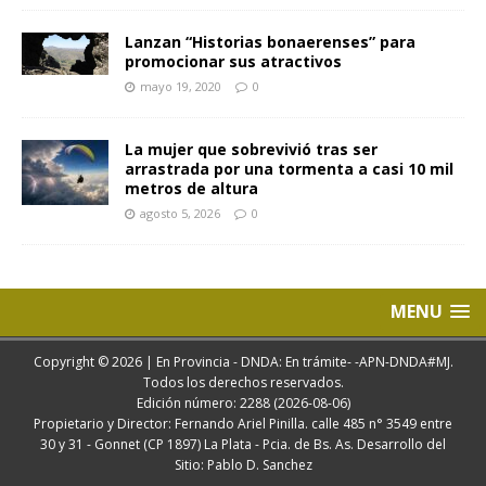
Lanzan “Historias bonaerenses” para
promocionar sus atractivos
mayo 19, 2020
0
La mujer que sobrevivió tras ser
arrastrada por una tormenta a casi 10 mil
metros de altura
agosto 5, 2026
0
MENU
Copyright © 2026 | En Provincia - DNDA: En trámite- -APN-DNDA#MJ.
Todos los derechos reservados.
Edición número: 2288 (2026-08-06)
Propietario y Director: Fernando Ariel Pinilla. calle 485 n° 3549 entre
30 y 31 - Gonnet (CP 1897) La Plata - Pcia. de Bs. As. Desarrollo del
Sitio: Pablo D. Sanchez