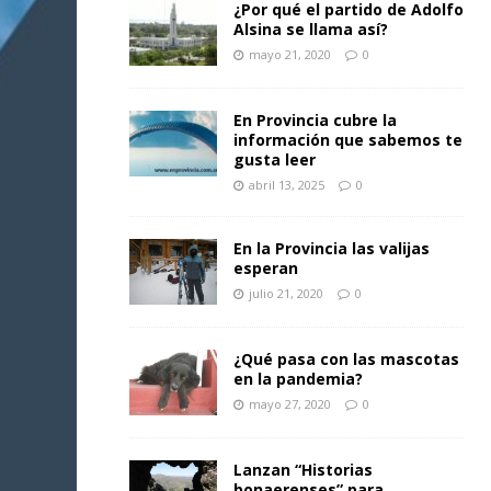
¿Por qué el partido de Adolfo
Alsina se llama así?
mayo 21, 2020
0
En Provincia cubre la
información que sabemos te
gusta leer
abril 13, 2025
0
En la Provincia las valijas
esperan
julio 21, 2020
0
¿Qué pasa con las mascotas
en la pandemia?
mayo 27, 2020
0
Lanzan “Historias
bonaerenses” para