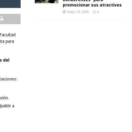
promocionar sus atractivos
mayo 19, 2020
0
 Facultad
ata para
a del
iaciones:
sión.
lpable a