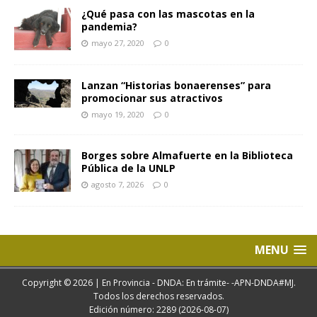
¿Qué pasa con las mascotas en la
pandemia?
mayo 27, 2020
0
Lanzan “Historias bonaerenses” para
promocionar sus atractivos
mayo 19, 2020
0
Borges sobre Almafuerte en la Biblioteca
Pública de la UNLP
agosto 7, 2026
0
MENU
Copyright © 2026 | En Provincia - DNDA: En trámite- -APN-DNDA#MJ.
Todos los derechos reservados.
Edición número: 2289 (2026-08-07)