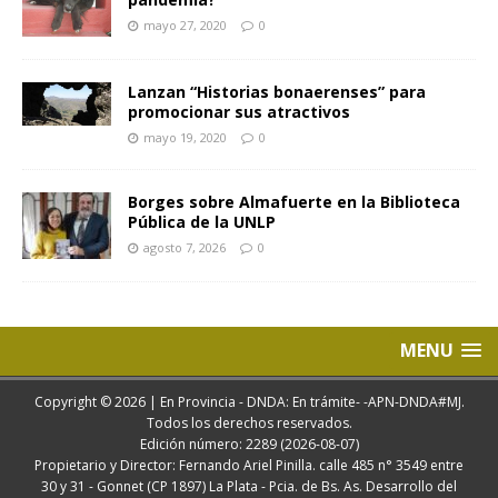
mayo 27, 2020
0
Lanzan “Historias bonaerenses” para
promocionar sus atractivos
mayo 19, 2020
0
Borges sobre Almafuerte en la Biblioteca
Pública de la UNLP
agosto 7, 2026
0
MENU
Copyright © 2026 | En Provincia - DNDA: En trámite- -APN-DNDA#MJ.
Todos los derechos reservados.
Edición número: 2289 (2026-08-07)
Propietario y Director: Fernando Ariel Pinilla. calle 485 n° 3549 entre
30 y 31 - Gonnet (CP 1897) La Plata - Pcia. de Bs. As. Desarrollo del