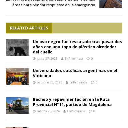
áreas para brindar respuesta en la emergencia
RELATED ARTICLES
Un oso negro fue rescatado tras pasar dos
años con una tapa de plástico alrededor
del cuello
junio 27, 2025
EnProvincia
0
Universidades católicas argentinas en el
Vaticano
octubre 28, 2025
EnProvincia
0
Bacheo y repavimentación en la Ruta
Provincial N°11, partido de Magdalena
marzo 26, 2026
EnProvincia
0