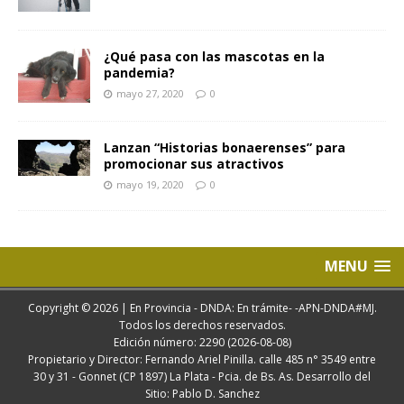
¿Qué pasa con las mascotas en la
pandemia?
mayo 27, 2020
0
Lanzan “Historias bonaerenses” para
promocionar sus atractivos
mayo 19, 2020
0
MENU
Copyright © 2026 | En Provincia - DNDA: En trámite- -APN-DNDA#MJ.
Todos los derechos reservados.
Edición número: 2290 (2026-08-08)
Propietario y Director: Fernando Ariel Pinilla. calle 485 n° 3549 entre
30 y 31 - Gonnet (CP 1897) La Plata - Pcia. de Bs. As. Desarrollo del
Sitio: Pablo D. Sanchez