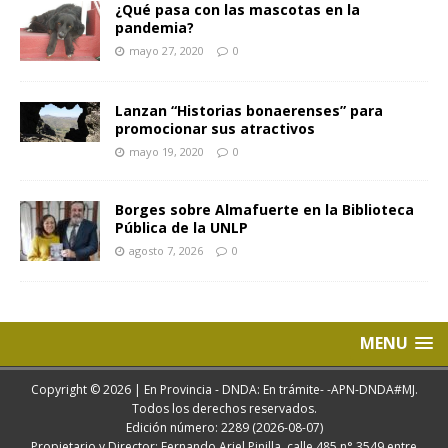
¿Qué pasa con las mascotas en la
pandemia?
mayo 27, 2020
0
Lanzan “Historias bonaerenses” para
promocionar sus atractivos
mayo 19, 2020
0
Borges sobre Almafuerte en la Biblioteca
Pública de la UNLP
agosto 7, 2026
0
MENU
Copyright © 2026 | En Provincia - DNDA: En trámite- -APN-DNDA#MJ.
Todos los derechos reservados.
Edición número: 2289 (2026-08-07)
Propietario y Director: Fernando Ariel Pinilla. calle 485 n° 3549 entre