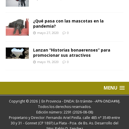
¿Qué pasa con las mascotas en la
pandemia?
mayo 27, 2020
0
Lanzan “Historias bonaerenses” para
promocionar sus atractivos
mayo 19, 2020
0
MENU
Copyright © 2026 | En Provincia - DNDA: En trámite- -APN-DNDA#MJ.
Todos los derechos reservados.
Edición número: 2291 (2026-08-08)
Propietario y Director: Fernando Ariel Pinilla. calle 485 n° 3549 entre
30 y 31 - Gonnet (CP 1897) La Plata - Pcia. de Bs. As. Desarrollo del
Sitio: Pablo D. Sanchez