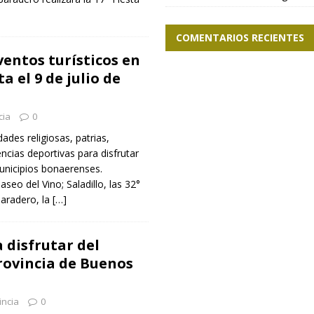
COMENTARIOS RECIENTES
ventos turísticos en
a el 9 de julio de
cia
0
dades religiosas, patrias,
cias deportivas para disfrutar
unicipios bonaerenses.
aseo del Vino; Saladillo, las 32°
 Baradero, la
[…]
a disfrutar del
provincia de Buenos
incia
0