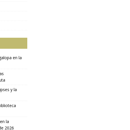
galopa en la
ras
uta
ipses y la
iblioteca
en la
 de 2026