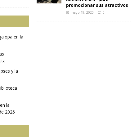
promocionar sus atractivos
mayo 19, 2020
0
galopa en la
ras
uta
ipses y la
iblioteca
en la
 de 2026