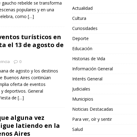
de gaucho rebelde se transforma
Actualidad
 escenas populares y en una
 celebra, como
[…]
Cultura
Curiosidades
ventos turísticos en
Deporte
ta el 13 de agosto de
Educación
Historias de Vida
incia
0
Información General
ana de agosto y los destinos
 de Buenos Aires continúan
Interés General
plia oferta de eventos
Judiciales
 y deportivos. General
Fiesta de
[…]
Municipios
Noticias Destacadas
que alguna vez
Para ver, oír y sentir
sigue latiendo en la
Salud
enos Aires