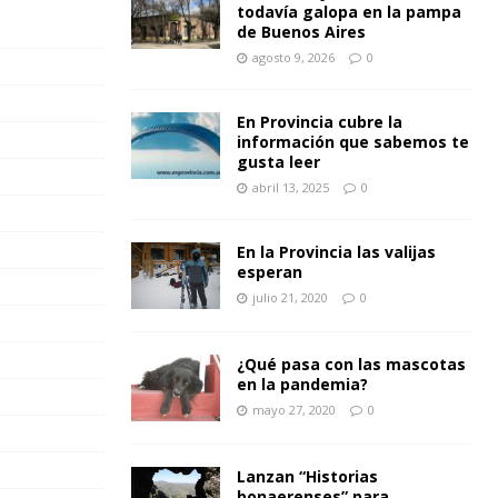
todavía galopa en la pampa
de Buenos Aires
agosto 9, 2026
0
En Provincia cubre la
información que sabemos te
gusta leer
abril 13, 2025
0
En la Provincia las valijas
esperan
julio 21, 2020
0
¿Qué pasa con las mascotas
en la pandemia?
mayo 27, 2020
0
Lanzan “Historias
bonaerenses” para