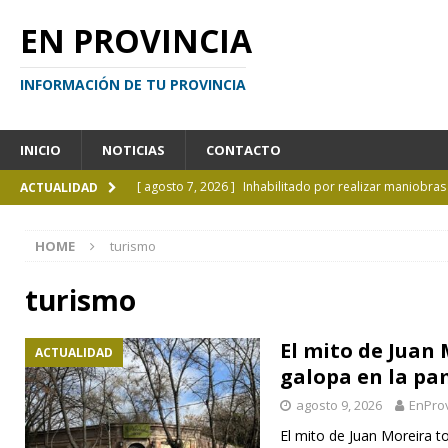
EN PROVINCIA
INFORMACIÓN DE TU PROVINCIA
INICIO
NOTICIAS
CONTACTO
[ agosto 7, 2026 ]
Inhabilitado por realizar maniobra
ACTUALIDAD
[ agosto 7, 2026 ]
El cielo de agosto: Perseidas, eclips
HOME
turismo
[ agosto 7, 2026 ]
Borges sobre Almafuerte en la Bibl
[ agosto 6, 2026 ]
Calendario de eventos turísticos en
turismo
[ agosto 9, 2026 ]
El mito de Juan Moreira todavía ga
El mito de Juan
ACTUALIDAD
galopa en la pa
agosto 9, 2026
EnProv
El mito de Juan Moreira t