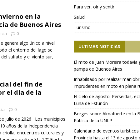
Para ver, oír y sentir
vierno en la
Salud
ia de Buenos Aires
Turismo
ncia
0
e genera algo único a nivel
ÚLTIMAS NOTICIAS
Todo el entorno del lago se
del sulfato y el viento sur,
El mito de Juan Moreira todavía 
pampa de Buenos Aires
Inhabilitado por realizar maniob
ial del fin de
imprudentes en moto en plena r
 el día de la
El cielo de agosto: Perseidas, ecl
Luna de Esturión
cia
0
Borges sobre Almafuerte en la B
 de julio de 2026 Los municipios
Pública de la UNLP
10 años de la Independencia
Calendario de eventos turísticos 
criolla, encuentros culturales y
Provincia hasta el 13 de agosto
Baradero realizará la 17° Fiesta