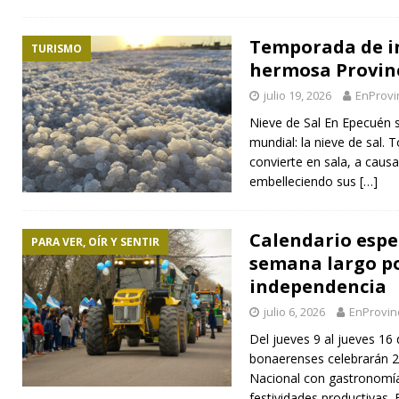
Temporada de in
TURISMO
hermosa Provinc
julio 19, 2026
EnProvi
Nieve de Sal En Epecuén s
mundial: la nieve de sal. 
convierte en sala, a causa 
embelleciendo sus
[…]
Calendario espec
PARA VER, OÍR Y SENTIR
semana largo por
independencia
julio 6, 2026
EnProvin
Del jueves 9 al jueves 16
bonaerenses celebrarán 2
Nacional con gastronomía 
festividades productivas. 