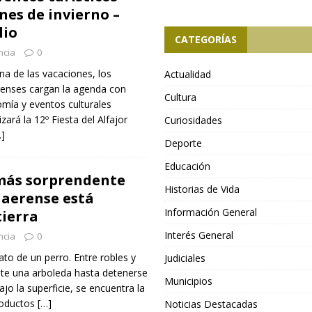
nes de invierno –
lio
CATEGORÍAS
ncia
0
a de las vacaciones, los
Actualidad
renses cargan la agenda con
Cultura
omía y eventos culturales
zará la 12º Fiesta del Alfajor
Curiosidades
…]
Deporte
Educación
 más sorprendente
Historias de Vida
naerense está
Información General
tierra
Interés General
ncia
0
to de un perro. Entre robles y
Judiciales
nte una arboleda hasta detenerse
Municipios
ajo la superficie, se encuentra la
productos
[…]
Noticias Destacadas