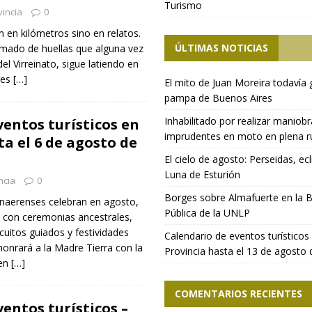
Turismo
incia
0
 en kilómetros sino en relatos.
ÚLTIMAS NOTICIAS
amado de huellas que alguna vez
el Virreinato, sigue latiendo en
res
[…]
El mito de Juan Moreira todavía 
pampa de Buenos Aires
Inhabilitado por realizar maniob
ventos turísticos en
imprudentes en moto en plena r
ta el 6 de agosto de
El cielo de agosto: Perseidas, ecl
Luna de Esturión
ncia
0
Borges sobre Almafuerte en la B
onaerenses celebran en agosto,
Pública de la UNLP
 con ceremonias ancestrales,
rcuitos guiados y festividades
Calendario de eventos turísticos 
onrará a la Madre Tierra con la
Provincia hasta el 13 de agosto
 en
[…]
COMENTARIOS RECIENTES
entos turísticos –