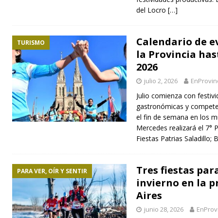
del Locro
[…]
Calendario de e
TURISMO
la Provincia hast
2026
julio 2, 2026
EnProvin
Julio comienza con festivi
gastronómicas y competen
el fin de semana en los m
Mercedes realizará el 7° P
Fiestas Patrias Saladillo;
Tres fiestas par
PARA VER, OÍR Y SENTIR
invierno en la 
Aires
junio 28, 2026
EnProv