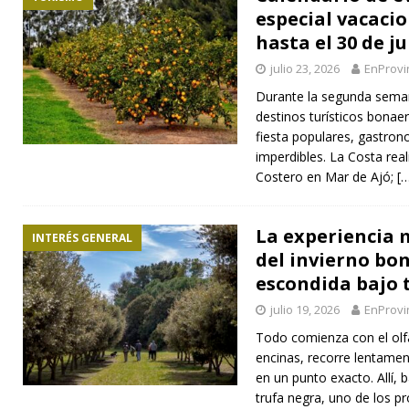
especial vacacio
hasta el 30 de ju
julio 23, 2026
EnProvi
Durante la segunda seman
destinos turísticos bonae
fiesta populares, gastron
imperdibles. La Costa reali
Costero en Mar de Ajó;
[
La experiencia
INTERÉS GENERAL
del invierno bo
escondida bajo 
julio 19, 2026
EnProvi
Todo comienza con el olfa
encinas, recorre lentame
en un punto exacto. Allí, b
trufa negra, uno de los 