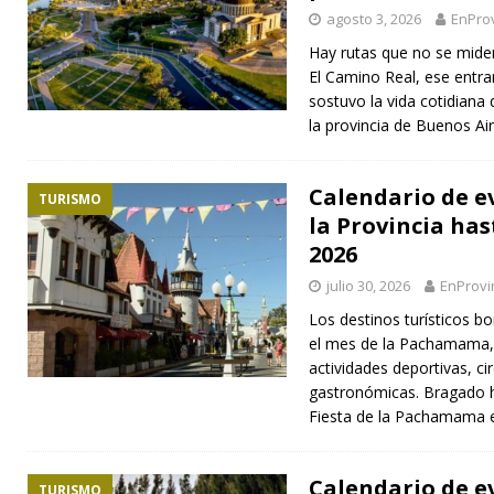
agosto 3, 2026
EnProv
Hay rutas que no se miden
El Camino Real, ese entr
sostuvo la vida cotidiana d
la provincia de Buenos Ai
Calendario de e
TURISMO
la Provincia has
2026
julio 30, 2026
EnProvi
Los destinos turísticos b
el mes de la Pachamama,
actividades deportivas, ci
gastronómicas. Bragado h
Fiesta de la Pachamama
Calendario de ev
TURISMO