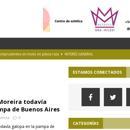
s imprudentes en moto en plena ruta
INTERÉS GENERAL
es y la Luna de Esturión
CURIOSIDADES
ESTAMOS CONECTADOS
ioteca Pública de la UNLP
CULTURA
 la Provincia hasta el 13 de agosto de 2026
PARA VER, OÍR Y SENTIR
lopa en la pampa de Buenos Aires
ACTUALIDAD
 Moreira todavía
mpa de Buenos Aires
incia
0
CATEGORÍAS
odavía galopa en la pampa de