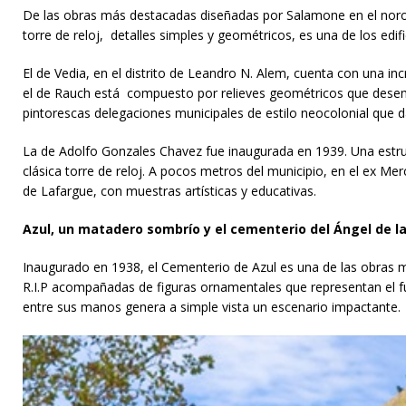
De las obras más destacadas diseñadas por Salamone en el noroest
torre de reloj, detalles simples y geométricos, es una de los edifi
El de Vedia, en el distrito de Leandro N. Alem, cuenta con una incr
el de Rauch está compuesto por relieves geométricos que desemb
pintorescas delegaciones municipales de estilo neocolonial que 
La de Adolfo Gonzales Chavez fue inaugurada en 1939. Una estruc
clásica torre de reloj. A pocos metros del municipio, en el ex M
de Lafargue, con muestras artísticas y educativas.
Azul, un matadero sombrío y el cementerio del Ángel de l
Inaugurado en 1938, el Cementerio de Azul es una de las obras m
R.I.P acompañadas de figuras ornamentales que representan el fu
entre sus manos genera a simple vista un escenario impactante.