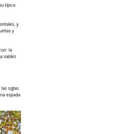
u típica
ontales, y
ueñas y
 con la
na Valdéz
las siglas
 una espada