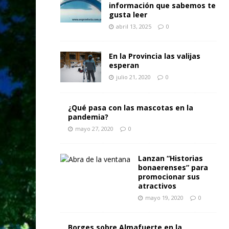
información que sabemos te
gusta leer
abril 13, 2025
0
En la Provincia las valijas
esperan
julio 21, 2020
0
¿Qué pasa con las mascotas en la
pandemia?
mayo 27, 2020
0
Lanzan “Historias
bonaerenses” para
promocionar sus
atractivos
mayo 19, 2020
0
Borges sobre Almafuerte en la