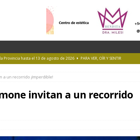
 la Provincia hasta el 13 de agosto de 2026
PARA VER, OÍR Y SENTIR
 en Geografía a su oferta académica para 2027
ACTUALIDAD
 a un recorrido ¡Imperdible!
rastrada por una tormenta a casi 10 mil metros de altura
amone invitan a un recorrido
Longchamps y entregó escrituras en Almirante Brown
MUNICIPIOS
ioteca Pública de la UNLP
CULTURA