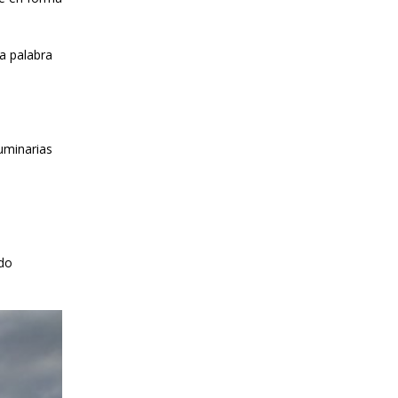
a palabra
luminarias
ndo