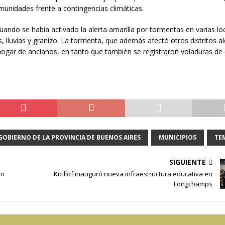
munidades frente a contingencias climáticas.
uando se había activado la alerta amarilla por tormentas en varias lo
, lluvias y granizo. La tormenta, que además afectó otros distritos a
 hogar de ancianos, en tanto que también se registraron voladuras de
GOBIERNO DE LA PROVINCIA DE BUENOS AIRES
MUNICIPIOS
TE
SIGUIENTE
en
Kicillof inauguró nueva infraestructura educativa en
Longchamps