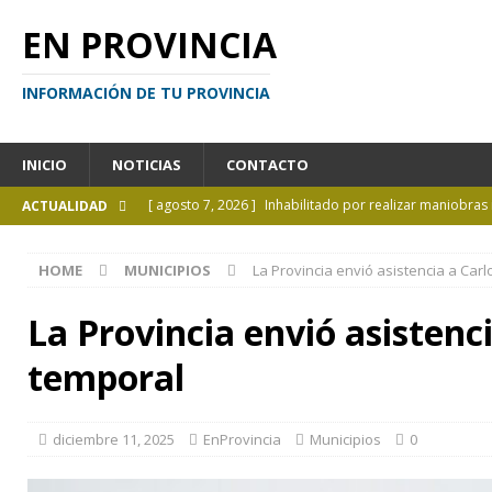
EN PROVINCIA
INFORMACIÓN DE TU PROVINCIA
INICIO
NOTICIAS
CONTACTO
[ agosto 7, 2026 ]
Inhabilitado por realizar maniobra
ACTUALIDAD
[ agosto 7, 2026 ]
El cielo de agosto: Perseidas, eclips
HOME
MUNICIPIOS
La Provincia envió asistencia a Carl
[ agosto 7, 2026 ]
Borges sobre Almafuerte en la Bibli
[ agosto 6, 2026 ]
Calendario de eventos turísticos en 
La Provincia envió asistenci
[ agosto 9, 2026 ]
El mito de Juan Moreira todavía ga
temporal
diciembre 11, 2025
EnProvincia
Municipios
0