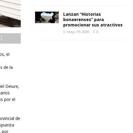
Lanzan “Historias
bonaerenses” para
promocionar sus atractivos
mayo 19, 2020
0
s, el
s de la
iel Deiure,
narios
s por el
ovincial de
espuesta
, por