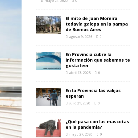
mayo 21, 2020
0
El mito de Juan Moreira
todavía galopa en la pampa
de Buenos Aires
agosto 9, 2026
0
En Provincia cubre la
información que sabemos te
gusta leer
abril 13, 2025
0
En la Provincia las valijas
esperan
julio 21, 2020
0
¿Qué pasa con las mascotas
en la pandemia?
mayo 27, 2020
0