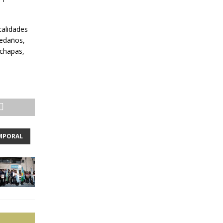
calidades
ledaños,
 chapas,
MPORAL