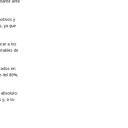
elante ante
motivos y
s, ya que
car a los
erables de
trados en
e del 80%,
 absoluto.
 y, a su