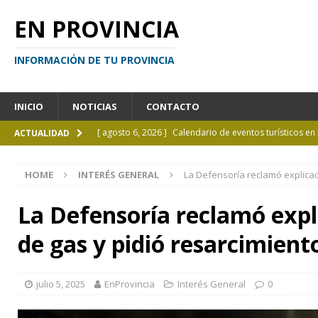
EN PROVINCIA
INFORMACIÓN DE TU PROVINCIA
INICIO
NOTICIAS
CONTACTO
[ agosto 6, 2026 ]
Calendario de eventos turísticos en
ACTUALIDAD
[ agosto 6, 2026 ]
La UCALP incorpora la Licenciatura
HOME
INTERÉS GENERAL
La Defensoría reclamó explicac
[ agosto 5, 2026 ]
La mujer que sobrevivió tras ser ar
CURIOSIDADES
La Defensoría reclamó expli
[ agosto 5, 2026 ]
Kicillof inauguró un nuevo SUM en 
de gas y pidió resarcimient
[ agosto 7, 2026 ]
Borges sobre Almafuerte en la Bibl
julio 5, 2025
EnProvincia
Interés General
0