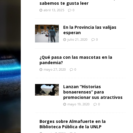
sabemos te gusta leer
abril 13, 2025
0
En la Provincia las valijas
esperan
julio 21, 2020
0
¿Qué pasa con las mascotas en la
pandemia?
mayo 27, 2020
0
Lanzan “Historias
bonaerenses” para
promocionar sus atractivos
mayo 19, 2020
0
Borges sobre Almafuerte en la
Biblioteca Pública de la UNLP