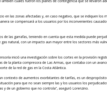
a. También cuáles fueron los planes de contingencia que se llevaron ad
cio en las zonas afectadas y, en caso negativo, que se indiquen los 
é manera se compensará a los usuarios por los inconvenientes causado
ios de las garrafas, teniendo en cuenta que esta medida puede perjudi
e gas natural, con un impacto aun mayor entre los sectores más vuln
nsoría inició una investigación sobre los cortes en la provisión regis
bras de la planta compresora de Las Armas, que contaba con un avanc
porte de la red de gas en la Costa Atlántica.
un contexto de aumentos exorbitantes de tarifas, es un despropósito
ituación para que no sean siempre las y los usuarios los perjudicados
sas y de un gobierno que no controla”, aseguró Lorenzino.