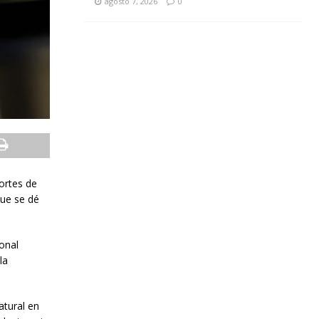
agosto 7, 2026
0
ortes de
que se dé
onal
la
atural en