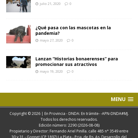
julio 21, 2020
0
¿Qué pasa con las mascotas en la
pandemia?
mayo 27, 2020
0
Lanzan “Historias bonaerenses” para
promocionar sus atractivos
mayo 19, 2020
0
MENU
Copyright © 2026 | En Provincia - DNDA: En trámite- -APN-DNDA#MJ.
Todos los derechos reservados.
Edición número: 2290 (2026-08-08)
Propietario y Director: Fernando Ariel Pinilla. calle 485 n° 3549 entre
30 y 31 - Gonnet (CP 1897) La Plata - Pcia. de Bs. As. Desarrollo del