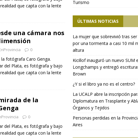
Turismo
realidad que capta con la lente
ÚLTIMAS NOTICIAS
esde una cámara nos
La mujer que sobrevivió tras ser
dimensión
por una tormenta a casi 10 mil 
EnProvincia
0
altura
 la fotógrafa Caro Genga.
Kicillof inauguró un nuevo SUM 
r del Plata, es fotógrafa y bajo
Longchamps y entregó escritura
realidad que capta con la lente
Brown
¿Y si el libro ya no es el centro?
La UCALP abre la inscripción par
mirada de la
Diplomatura en Trasplante y Abl
 Genga
Órganos y Tejidos
nProvincia
0
Personas perdidas en la Provinc
Aires
r del Plata, es fotógrafa y bajo
realidad que capta con la lente