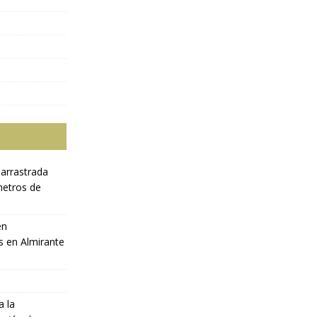
 arrastrada
metros de
en
s en Almirante
a la