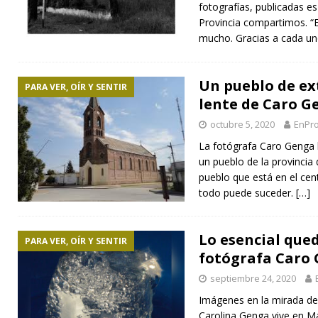
fotografías, publicadas e
Provincia compartimos. “E
mucho. Gracias a cada u
Un pueblo de ex
PARA VER, OÍR Y SENTIR
lente de Caro G
octubre 5, 2020
EnPro
La fotógrafa Caro Genga 
un pueblo de la provincia
pueblo que está en el cent
todo puede suceder.
[…]
Lo esencial que
PARA VER, OÍR Y SENTIR
fotógrafa Caro
septiembre 24, 2020
Imágenes en la mirada de
Carolina Genga vive en Ma