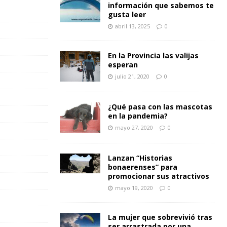
información que sabemos te
gusta leer
abril 13, 2025
0
En la Provincia las valijas
esperan
julio 21, 2020
0
¿Qué pasa con las mascotas
en la pandemia?
mayo 27, 2020
0
Lanzan “Historias
bonaerenses” para
promocionar sus atractivos
mayo 19, 2020
0
La mujer que sobrevivió tras
ser arrastrada por una