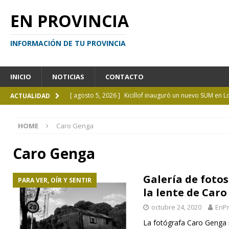
EN PROVINCIA
INFORMACIÓN DE TU PROVINCIA
INICIO
NOTICIAS
CONTACTO
[ agosto 5, 2026 ]
Kicillof inauguró un nuevo SUM en 
ACTUALIDAD
[ agosto 4, 2026 ]
¿Y si el libro ya no es el centro?
I
HOME
Caro Genga
[ agosto 4, 2026 ]
La UCALP abre la inscripción para 
GENERAL
Caro Genga
[ agosto 4, 2026 ]
Personas perdidas en la Provincia 
Galería de fotos
PARA VER, OÍR Y SENTIR
[ agosto 5, 2026 ]
La mujer que sobrevivió tras ser ar
la lente de Car
CURIOSIDADES
octubre 24, 2020
EnPr
La fotógrafa Caro Genga 