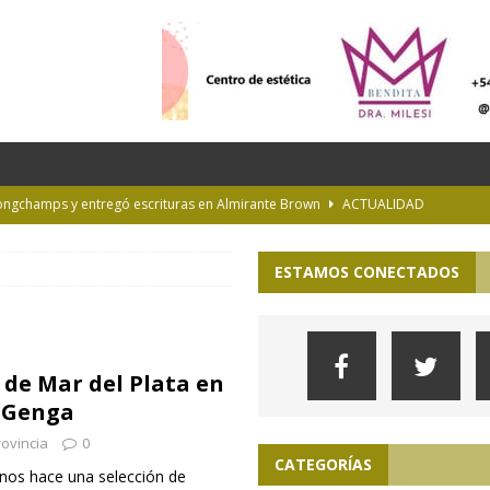
Longchamps y entregó escrituras en Almirante Brown
ACTUALIDAD
NTERÉS GENERAL
ESTAMOS CONECTADOS
la Diplomatura en Trasplante y Ablación de Órganos y Tejidos
INTERÉS
de Buenos Aires
INFORMACIÓN GENERAL
 de Mar del Plata en
rastrada por una tormenta a casi 10 mil metros de altura
o Genga
ovincia
0
CATEGORÍAS
nos hace una selección de