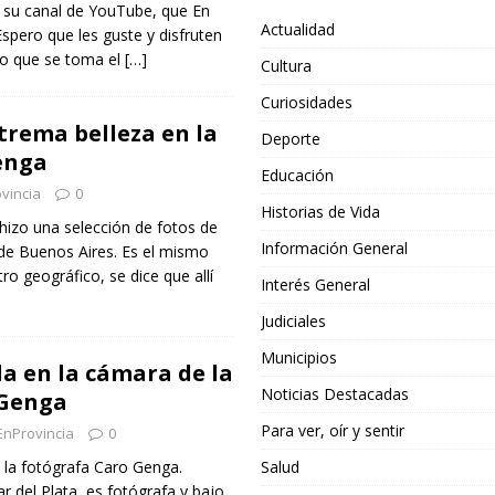
s su canal de YouTube, que En
Actualidad
spero que les guste y disfruten
no que se toma el
[…]
Cultura
Curiosidades
trema belleza en la
Deporte
enga
Educación
vincia
0
Historias de Vida
hizo una selección de fotos de
Información General
 de Buenos Aires. Es el mismo
ro geográfico, se dice que allí
Interés General
Judiciales
Municipios
da en la cámara de la
Noticias Destacadas
 Genga
Para ver, oír y sentir
EnProvincia
0
 la fotógrafa Caro Genga.
Salud
r del Plata, es fotógrafa y bajo