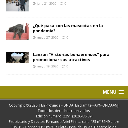
julio 21, 2020
0
¿Qué pasa con las mascotas en la
pandemia?
mayo 27, 2020
0
Lanzan “Historias bonaerenses” para
promocionar sus atractivos
mayo 19, 2020
0
MENU
Copyright © 2026 | En Provincia - DNDA: En trámite- -APN-DNDA#MJ.
Todos los derechos reservados.
Edición número: 2291 (2026-08-09)
Propietario y Director: Fernando Ariel Pinilla. calle 485 n° 3549 entre
30 y 31 - Gonnet (CP 1897) La Plata - Pcia. de Bs. As. Desarrollo del