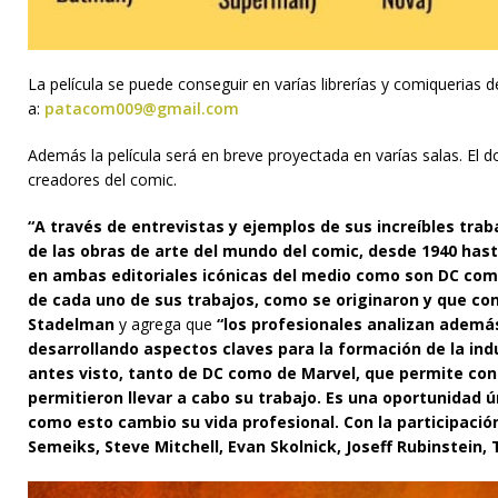
La película se puede conseguir en varías librerías y comiquerias 
a:
patacom009@gmail.com
Además la película será en breve proyectada en varías salas. El 
creadores del comic.
“A través de entrevistas y ejemplos de sus increíbles traba
de las obras de arte del mundo del comic, desde 1940 has
en ambas editoriales icónicas del medio como son DC comi
de cada uno de sus trabajos, como se originaron y que con
Stadelman
y agrega que
“los profesionales analizan además,
desarrollando aspectos claves para la formación de la in
antes visto, tanto de DC como de Marvel, que permite cono
permitieron llevar a cabo su trabajo. Es una oportunidad ú
como esto cambio su vida profesional. Con la participación
Semeiks, Steve Mitchell, Evan Skolnick, Joseff Rubinstein,