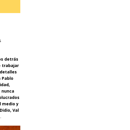
s
os detrás
 trabajar
detalles
a
Pablo
idad,
o nunca
volucrados
l medio y
idio, Val
.