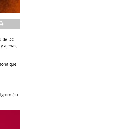
to de DC
 y ajenas,
rsona que
ilgrom (su