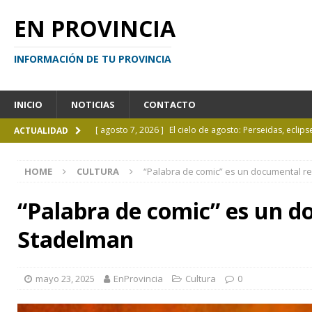
EN PROVINCIA
INFORMACIÓN DE TU PROVINCIA
INICIO
NOTICIAS
CONTACTO
[ agosto 7, 2026 ]
El cielo de agosto: Perseidas, eclips
ACTUALIDAD
[ agosto 7, 2026 ]
Borges sobre Almafuerte en la Bibl
HOME
CULTURA
“Palabra de comic” es un documental r
[ agosto 6, 2026 ]
Calendario de eventos turísticos en
[ agosto 6, 2026 ]
La UCALP incorpora la Licenciatura
“Palabra de comic” es un d
[ agosto 7, 2026 ]
Inhabilitado por realizar maniobra
Stadelman
mayo 23, 2025
EnProvincia
Cultura
0