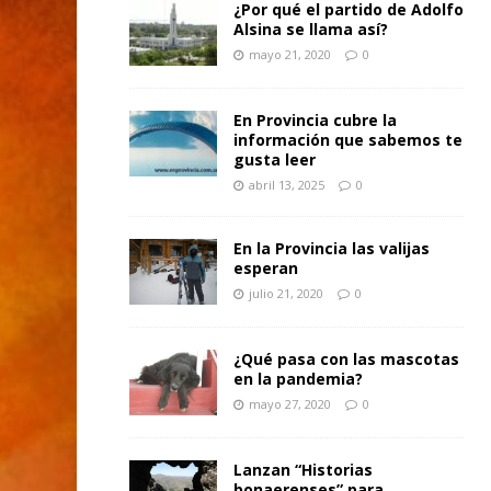
¿Por qué el partido de Adolfo
Alsina se llama así?
mayo 21, 2020
0
En Provincia cubre la
información que sabemos te
gusta leer
abril 13, 2025
0
En la Provincia las valijas
esperan
julio 21, 2020
0
¿Qué pasa con las mascotas
en la pandemia?
mayo 27, 2020
0
Lanzan “Historias
bonaerenses” para