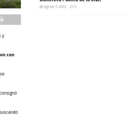
agosto 7, 2026
0
s y
ron con
 se
 consignó
 buscando