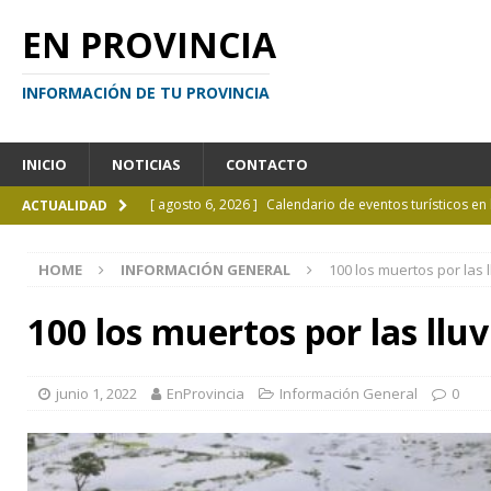
EN PROVINCIA
INFORMACIÓN DE TU PROVINCIA
INICIO
NOTICIAS
CONTACTO
[ agosto 6, 2026 ]
Calendario de eventos turísticos en
ACTUALIDAD
[ agosto 6, 2026 ]
La UCALP incorpora la Licenciatura
HOME
INFORMACIÓN GENERAL
100 los muertos por las l
[ agosto 5, 2026 ]
La mujer que sobrevivió tras ser ar
CURIOSIDADES
100 los muertos por las lluv
[ agosto 5, 2026 ]
Kicillof inauguró un nuevo SUM en 
[ agosto 7, 2026 ]
Borges sobre Almafuerte en la Bibl
junio 1, 2022
EnProvincia
Información General
0