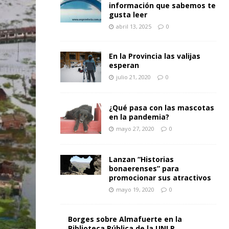
información que sabemos te
gusta leer
abril 13, 2025
0
En la Provincia las valijas
esperan
julio 21, 2020
0
¿Qué pasa con las mascotas
en la pandemia?
mayo 27, 2020
0
Lanzan “Historias
bonaerenses” para
promocionar sus atractivos
mayo 19, 2020
0
Borges sobre Almafuerte en la
Biblioteca Pública de la UNLP