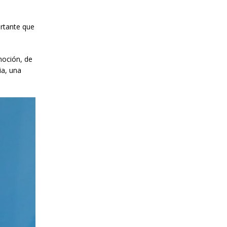
ortante que
moción, de
ia, una