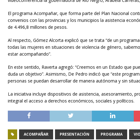
videoconferencia la gobernadora de Río Negro, Arabela Carreras;
El programa Acompañar, que forma parte del Plan Nacional contr
convenios con las provincias y los municipios la asistencia econ
de 4.496,8 millones de pesos.
Al respecto, Gómez Alcorta explicó que se trata “de un programa
todas las mujeres en situaciones de violencia de género, sabemos 
estar acompañando”.
En este sentido, Raverta agregó: “Creemos en un Estado que pued
duda un objetivo”. Asimismo, De Pedro indicó que “este program
personas se puedan desarrollar de manera autónoma y sin situaci
La iniciativa incluye dispositivos de asistencia, asesoramiento, 
integral el acceso a derechos económicos, sociales y políticos.
ACOMPAÑAR
PRESENTACIÓN
PROGRAMA
VI