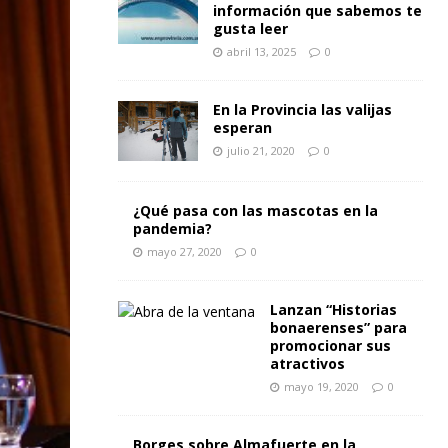
información que sabemos te
gusta leer
abril 13, 2025
0
En la Provincia las valijas
esperan
julio 21, 2020
0
¿Qué pasa con las mascotas en la
pandemia?
mayo 27, 2020
0
Lanzan “Historias
bonaerenses” para
promocionar sus
atractivos
mayo 19, 2020
0
Borges sobre Almafuerte en la