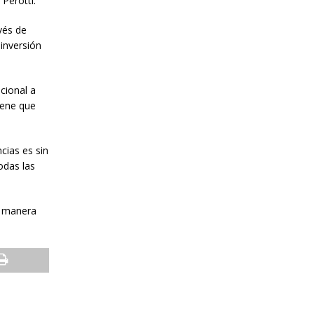
Perotti.
vés de
 inversión
cional a
iene que
cias es sin
odas las
de manera