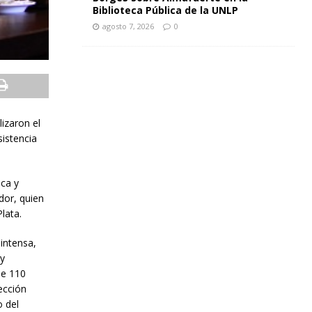
Biblioteca Pública de la UNLP
agosto 7, 2026
0
izaron el
sistencia
ica y
dor, quien
lata.
 intensa,
ay
de 110
ección
o del