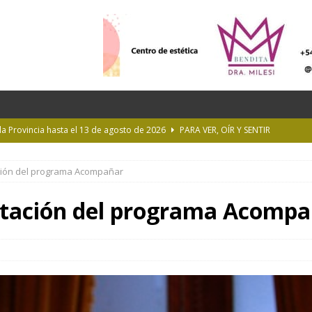
 la Provincia hasta el 13 de agosto de 2026
PARA VER, OÍR Y SENTIR
 en Geografía a su oferta académica para 2027
ACTUALIDAD
ación del programa Acompañar
rastrada por una tormenta a casi 10 mil metros de altura
entación del programa Acomp
Longchamps y entregó escrituras en Almirante Brown
MUNICIPIOS
ioteca Pública de la UNLP
CULTURA