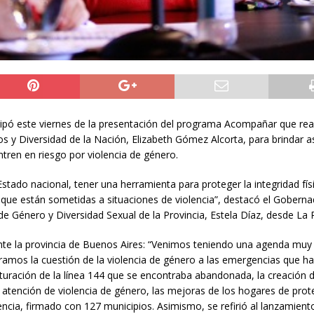
ticipó este viernes de la presentación del programa Acompañar que real
s y Diversidad de la Nación, Elizabeth Gómez Alcorta, para brindar a
ren en riesgo por violencia de género.
tado nacional, tener una herramienta para proteger la integridad fís
 que están sometidas a situaciones de violencia”, destacó el Goberna
 de Género y Diversidad Sexual de la Provincia, Estela Díaz, desde La P
delante la provincia de Buenos Aires: “Venimos teniendo una agenda muy
oramos la cuestión de la violencia de género a las emergencias que h
cturación de la línea 144 que se encontraba abandonada, la creación 
y atención de violencia de género, las mejoras de los hogares de prot
encia, firmado con 127 municipios. Asimismo, se refirió al lanzamient