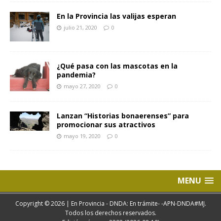
En la Provincia las valijas esperan
julio 21, 2020
0
¿Qué pasa con las mascotas en la
pandemia?
mayo 27, 2020
0
Lanzan “Historias bonaerenses” para
promocionar sus atractivos
mayo 19, 2020
0
MENU
Copyright © 2026 | En Provincia - DNDA: En trámite- -APN-DNDA#MJ.
Todos los derechos reservados.