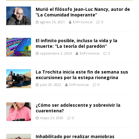
Murió el filósofo Jean-Luc Nancy, autor de
“La Comunidad Inoperante”
agosto 25, 2021
EnProvincia
0
El infinito posible, incluso la vida y la
muerte: “La teoría del paredón”
septiembre 2, 2024
EnProvincia
0
La Trochita inicia este fin de semana sus
excursiones por la estepa rionegrina
julio 20, 2022
EnProvincia
0
¿Cómo ser adolescente y sobrevivir la
cuarentena?
mayo 25, 2020
0
Inhabilitado por realizar maniobras