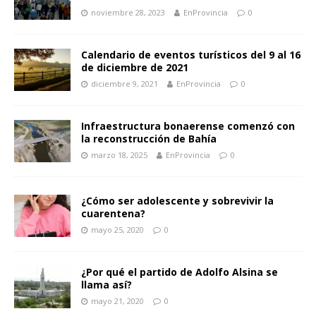
noviembre 28, 2023
EnProvincia
0
Calendario de eventos turísticos del 9 al 16
de diciembre de 2021
diciembre 9, 2021
EnProvincia
0
Infraestructura bonaerense comenzó con
la reconstrucción de Bahía
marzo 18, 2025
EnProvincia
0
¿Cómo ser adolescente y sobrevivir la
cuarentena?
mayo 25, 2020
0
¿Por qué el partido de Adolfo Alsina se
llama así?
mayo 21, 2020
0