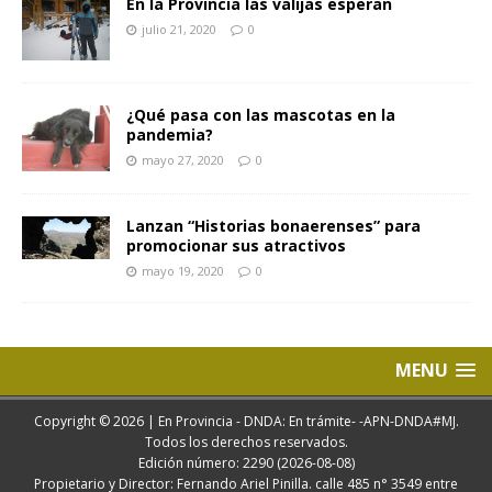
En la Provincia las valijas esperan
julio 21, 2020
0
¿Qué pasa con las mascotas en la
pandemia?
mayo 27, 2020
0
Lanzan “Historias bonaerenses” para
promocionar sus atractivos
mayo 19, 2020
0
MENU
Copyright © 2026 | En Provincia - DNDA: En trámite- -APN-DNDA#MJ.
Todos los derechos reservados.
Edición número: 2290 (2026-08-08)
Propietario y Director: Fernando Ariel Pinilla. calle 485 n° 3549 entre