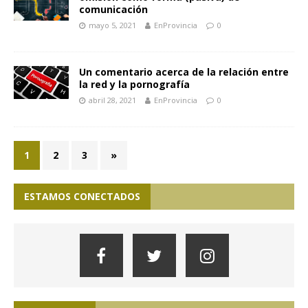
comunicación
mayo 5, 2021
EnProvincia
0
Un comentario acerca de la relación entre
la red y la pornografía
abril 28, 2021
EnProvincia
0
1
2
3
»
ESTAMOS CONECTADOS