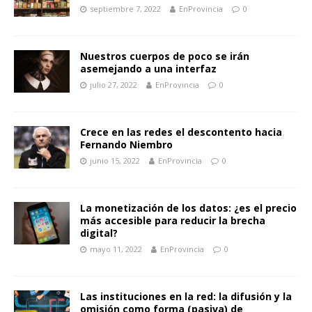
septiembre 7, 2022
EnProvincia
0
Nuestros cuerpos de poco se irán
asemejando a una interfaz
julio 27, 2022
EnProvincia
0
Crece en las redes el descontento hacia
Fernando Niembro
junio 15, 2022
EnProvincia
0
La monetización de los datos: ¿es el precio
más accesible para reducir la brecha
digital?
mayo 11, 2022
EnProvincia
0
Las instituciones en la red: la difusión y la
omisión como forma (pasiva) de