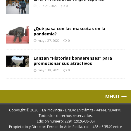
julio 21, 2020
0
¿Qué pasa con las mascotas en la
pandemia?
mayo 27, 2020
0
Lanzan “Historias bonaerenses” para
promocionar sus atractivos
mayo 19, 2020
0
MENU
Copyright © 2026 | En Provincia - DNDA: En trámite- -APN-DNDA#MJ.
Todos los derechos reservados.
Edición número: 2291 (2026-08-08)
Propietario y Director: Fernando Ariel Pinilla. calle 485 n° 3549 entre