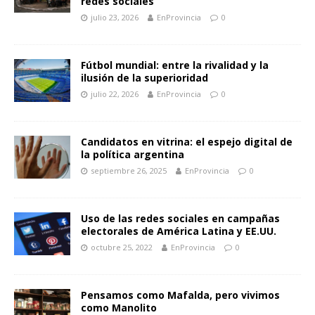
redes sociales
julio 23, 2026
EnProvincia
0
Fútbol mundial: entre la rivalidad y la
ilusión de la superioridad
julio 22, 2026
EnProvincia
0
Candidatos en vitrina: el espejo digital de
la política argentina
septiembre 26, 2025
EnProvincia
0
Uso de las redes sociales en campañas
electorales de América Latina y EE.UU.
octubre 25, 2022
EnProvincia
0
Pensamos como Mafalda, pero vivimos
como Manolito