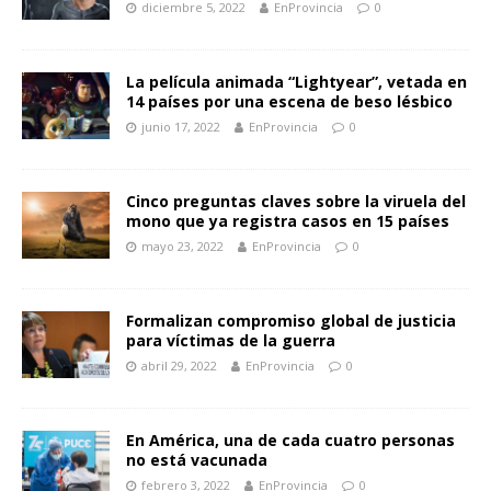
diciembre 5, 2022
EnProvincia
0
La película animada “Lightyear”, vetada en
14 países por una escena de beso lésbico
junio 17, 2022
EnProvincia
0
Cinco preguntas claves sobre la viruela del
mono que ya registra casos en 15 países
mayo 23, 2022
EnProvincia
0
Formalizan compromiso global de justicia
para víctimas de la guerra
abril 29, 2022
EnProvincia
0
En América, una de cada cuatro personas
no está vacunada
febrero 3, 2022
EnProvincia
0