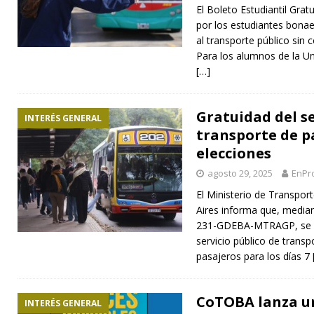
El Boleto Estudiantil Gra
por los estudiantes bonae
al transporte público sin c
Para los alumnos de la Un
[…]
Gratuidad del se
INTERÉS GENERAL
transporte de p
elecciones
agosto 29, 2025
EnPr
El Ministerio de Transpor
Aires informa que, media
231-GDEBA-MTRAGP, se ha
servicio público de transp
pasajeros para los días 7
CoTOBA lanza u
INTERÉS GENERAL