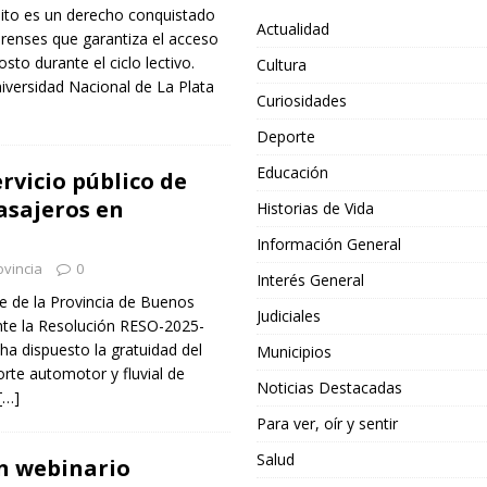
tuito es un derecho conquistado
Actualidad
renses que garantiza el acceso
osto durante el ciclo lectivo.
Cultura
iversidad Nacional de La Plata
Curiosidades
Deporte
Educación
rvicio público de
asajeros en
Historias de Vida
Información General
ovincia
0
Interés General
te de la Provincia de Buenos
Judiciales
nte la Resolución RESO-2025-
 dispuesto la gratuidad del
Municipios
orte automotor y fluvial de
Noticias Destacadas
[…]
Para ver, oír y sentir
Salud
n webinario