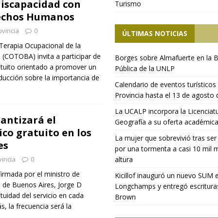
discapacidad con
Turismo
echos Humanos
ovincia
0
ÚLTIMAS NOTICIAS
 Terapia Ocupacional de la
 (COTOBA) invita a participar de
Borges sobre Almafuerte en la B
atuito orientado a promover un
Pública de la UNLP
ducción sobre la importancia de
Calendario de eventos turísticos 
Provincia hasta el 13 de agosto
La UCALP incorpora la Licenciat
antizará el
Geografía a su oferta académic
co gratuito en los
La mujer que sobrevivió tras ser
es
por una tormenta a casi 10 mil 
incia
0
altura
irmada por el ministro de
Kicillof inauguró un nuevo SUM 
a de Buenos Aires, Jorge D
Longchamps y entregó escritura
atuidad del servicio en cada
Brown
, la frecuencia será la