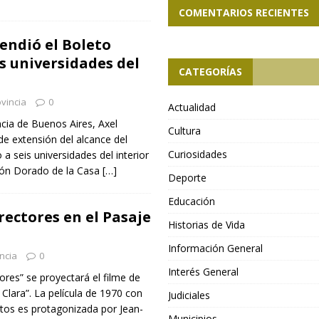
COMENTARIOS RECIENTES
endió el Boleto
is universidades del
CATEGORÍAS
vincia
0
Actualidad
ncia de Buenos Aires, Axel
Cultura
 de extensión del alcance del
Curiosidades
 a seis universidades del interior
lón Dorado de la Casa
[…]
Deporte
Educación
rectores en el Pasaje
Historias de Vida
Información General
ncia
0
Interés General
tores” se proyectará el filme de
 Clara”. La película de 1970 con
Judiciales
tos es protagonizada por Jean-
Municipios