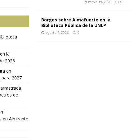
mayo 19, 2020
0
Borges sobre Almafuerte en la
Biblioteca Pública de la UNLP
agosto 7, 2026
0
iblioteca
en la
 de 2026
ura en
a para 2027
 arrastrada
metros de
en
s en Almirante