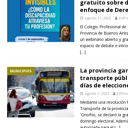
gratuito sobre 
enfoque de Der
agosto 21, 2025
EnPr
El Colegio Profesional de
Provincia de Buenos Aires
un webinario abierto y gr
espacio de debate e intro
[…]
La provincia gar
MUNICIPIOS
transporte públi
días de eleccion
agosto 1, 2023
EnProv
Mediante una resolución f
Transporte de la provinci
´Onofrio, se declaró la gr
domingo electoral. Además
autorizada para el
[…]