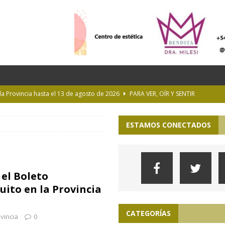
 la Provincia hasta el 13 de agosto de 2026
PARA VER, OÍR Y SENTIR
 en Geografía a su oferta académica para 2027
ACTUALIDAD
ESTAMOS CONECTADOS
rastrada por una tormenta a casi 10 mil metros de altura
Longchamps y entregó escrituras en Almirante Brown
MUNICIPIOS
el Boleto
ioteca Pública de la UNLP
CULTURA
uito en la Provincia
CATEGORÍAS
vincia
0