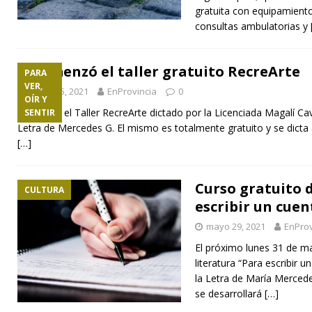
gratuita con equipamient
consultas ambulatorias y
Comenzó el taller gratuito RecreArte
PARA
VER,
agosto 5, 2021
EnProvincia
0
OÍR Y
Comenzó el Taller RecreArte dictado por la Licenciada Magalí Cav
SENTIR
Letra de Mercedes G. El mismo es totalmente gratuito y se dicta
[…]
Curso gratuito d
CULTURA
escribir un cuen
mayo 29, 2021
EnProv
El próximo lunes 31 de ma
literatura “Para escribir 
la Letra de María Mercedes
se desarrollará
[…]