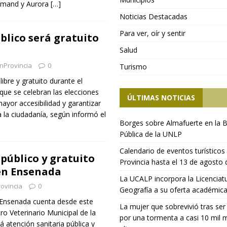
Romand y Aurora
[…]
Noticias Destacadas
Para ver, oír y sentir
blico será gratuito
Salud
nProvincia
0
Turismo
libre y gratuito durante el
que se celebran las elecciones
ÚLTIMAS NOTICIAS
mayor accesibilidad y garantizar
a la ciudadanía, según informó el
Borges sobre Almafuerte en la B
Pública de la UNLP
Calendario de eventos turísticos 
público y gratuito
Provincia hasta el 13 de agosto
en Ensenada
La UCALP incorpora la Licenciat
ovincia
0
Geografía a su oferta académic
 Ensenada cuenta desde este
La mujer que sobrevivió tras ser
ro Veterinario Municipal de la
por una tormenta a casi 10 mil 
rá atención sanitaria pública y