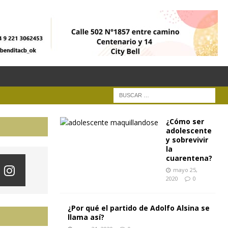
¿Cómo ser
adolescente
y sobrevivir
la
cuarentena?
mayo 25,
2020
0
¿Por qué el partido de Adolfo Alsina se
llama así?