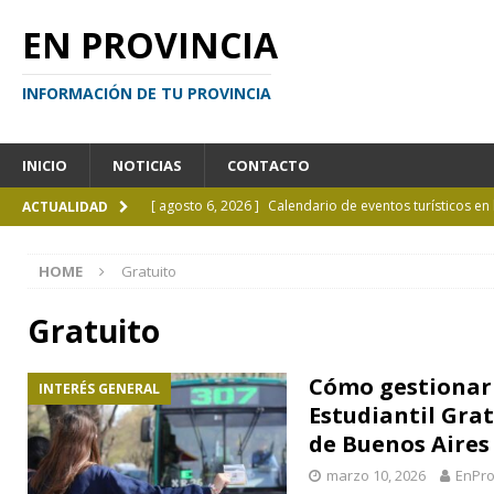
EN PROVINCIA
INFORMACIÓN DE TU PROVINCIA
INICIO
NOTICIAS
CONTACTO
[ agosto 6, 2026 ]
Calendario de eventos turísticos en
ACTUALIDAD
[ agosto 6, 2026 ]
La UCALP incorpora la Licenciatura
HOME
Gratuito
[ agosto 5, 2026 ]
La mujer que sobrevivió tras ser ar
CURIOSIDADES
Gratuito
[ agosto 5, 2026 ]
Kicillof inauguró un nuevo SUM en 
Cómo gestionar 
INTERÉS GENERAL
[ agosto 7, 2026 ]
Borges sobre Almafuerte en la Bibl
Estudiantil Grat
de Buenos Aires
marzo 10, 2026
EnPro