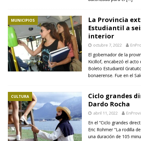
La Provincia ext
MUNICIPIOS
Estudiantil a se
interior
octubre 7, 2022
EnPro
El gobernador de la provi
Kicillof, encabezó el acto
Boleto Estudiantil Gratuito
bonaerense. Fue en el Sa
Ciclo grandes di
CULTURA
Dardo Rocha
abril 11, 2022
EnProvi
En el “Ciclo grandes direc
Eric Rohmer “La rodilla de
una duración de 105 minu