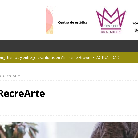
Longchamps y entregó escrituras en Almirante Brown
ACTUALIDAD
NTERÉS GENERAL
o RecreArte
la Diplomatura en Trasplante y Ablación de Órganos y Tejidos
INTERÉS
 RecreArte
de Buenos Aires
INFORMACIÓN GENERAL
rastrada por una tormenta a casi 10 mil metros de altura