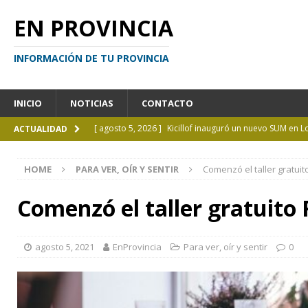
EN PROVINCIA
INFORMACIÓN DE TU PROVINCIA
INICIO
NOTICIAS
CONTACTO
[ agosto 5, 2026 ]
Kicillof inauguró un nuevo SUM en 
ACTUALIDAD
[ agosto 4, 2026 ]
¿Y si el libro ya no es el centro?
I
HOME
PARA VER, OÍR Y SENTIR
Comenzó el taller gratuit
[ agosto 4, 2026 ]
La UCALP abre la inscripción para 
GENERAL
Comenzó el taller gratuito
[ agosto 4, 2026 ]
Personas perdidas en la Provincia 
[ agosto 5, 2026 ]
La mujer que sobrevivió tras ser ar
agosto 5, 2021
EnProvincia
Para ver, oír y sentir
0
CURIOSIDADES