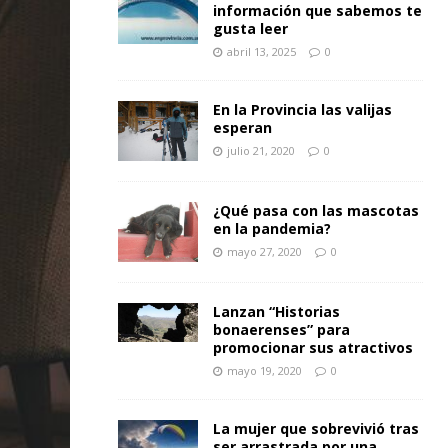
información que sabemos te
gusta leer
abril 13, 2025
0
En la Provincia las valijas
esperan
julio 21, 2020
0
¿Qué pasa con las mascotas
en la pandemia?
mayo 27, 2020
0
Lanzan “Historias
bonaerenses” para
promocionar sus atractivos
mayo 19, 2020
0
La mujer que sobrevivió tras
ser arrastrada por una