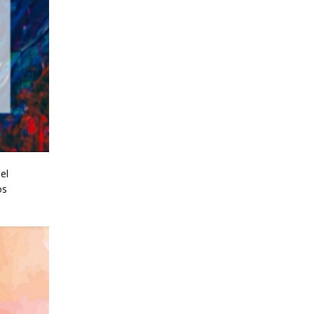
el
os